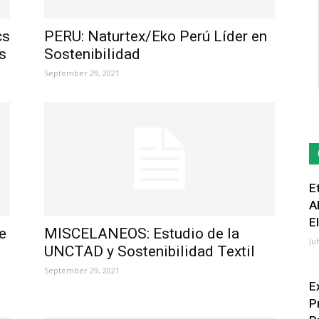
cs
PERU: Naturtex/Eko Perú Líder en
s
Sostenibilidad
September 29, 2021
E
A
E
e
MISCELANEOS: Estudio de la
Ju
UNCTAD y Sostenibilidad Textil
September 29, 2021
E
P