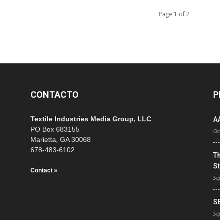
Page 1 of 2
CONTACTO
P
Textile Industries Media Group, LLC
A
PO Box 683155
Oc
Marietta, GA 30068
678-483-6102
T
St
Contact »
Se
S
Se