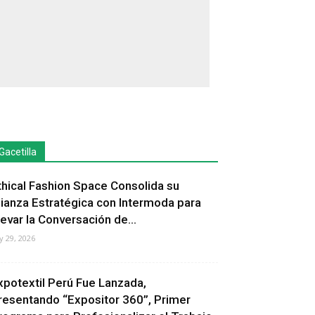
Gacetilla
thical Fashion Space Consolida su
lianza Estratégica con Intermoda para
levar la Conversación de...
ly 29, 2026
xpotextil Perú Fue Lanzada,
resentando “Expositor 360”, Primer