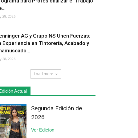
rograma para Profesionalizar el Trabajo
...
ly 28, 2026
enninger AG y Grupo NS Unen Fuerzas:
a Experiencia en Tintorería, Acabado y
hamuscado...
ly 28, 2026
Load more
Edición Actual
Segunda Edición de
2026
Ver Edicíon