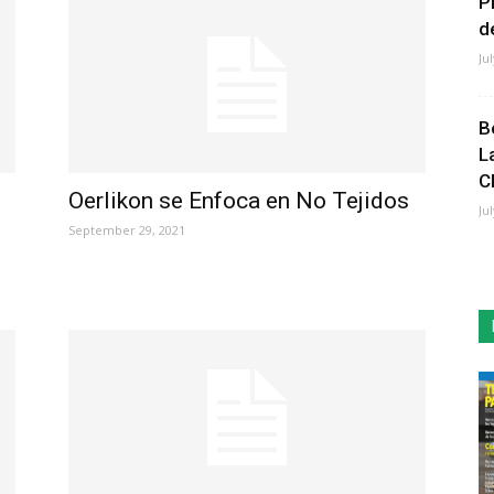
P
de
Ju
B
L
C
Oerlikon se Enfoca en No Tejidos
Ju
September 29, 2021