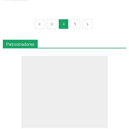
3
4
5
Patrocinadores