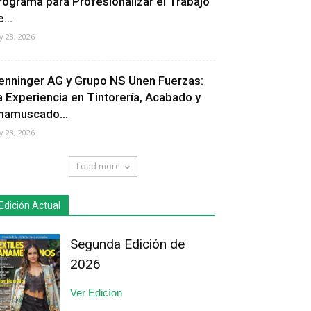
rograma para Profesionalizar el Trabajo
...
ly 28, 2026
enninger AG y Grupo NS Unen Fuerzas:
a Experiencia en Tintorería, Acabado y
hamuscado...
ly 28, 2026
Load more
Edición Actual
Segunda Edición de
2026
Ver Edicíon