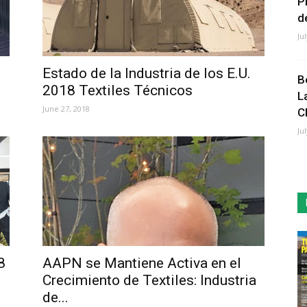
P
de
Ju
Estado de la Industria de los E.U.
B
2018 Textiles Técnicos
L
June 27, 2018
C
Ju
8
AAPN se Mantiene Activa en el
Crecimiento de Textiles: Industria
de...