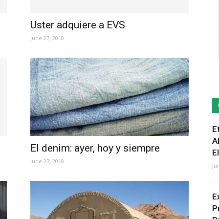
s
Uster adquiere a EVS
June 27, 2018
E
A
El denim: ayer, hoy y siempre
E
June 27, 2018
Ju
E
P