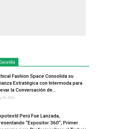
Gacetilla
thical Fashion Space Consolida su
lianza Estratégica con Intermoda para
levar la Conversación de...
ly 29, 2026
xpotextil Perú Fue Lanzada,
resentando “Expositor 360”, Primer