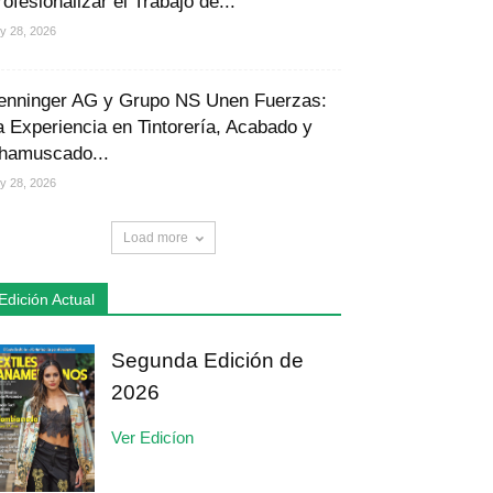
rofesionalizar el Trabajo de...
ly 28, 2026
enninger AG y Grupo NS Unen Fuerzas:
a Experiencia en Tintorería, Acabado y
hamuscado...
ly 28, 2026
Load more
Edición Actual
Segunda Edición de
2026
Ver Edicíon