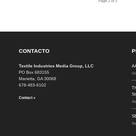
Page 2 of 3
CONTACTO
P
Textile Industries Media Group, LLC
AA
PO Box 683155
Oc
Marietta, GA 30068
678-483-6102
T
St
Contact »
Se
S
Se