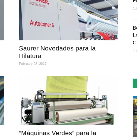
P
Ju
B
L
C
n
Saurer Novedades para la
Ju
Hilatura
February 23, 2017
“Máquinas Verdes” para la