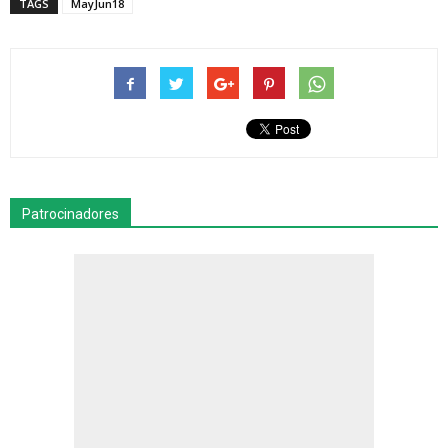
TAGS
MayJun18
Patrocinadores