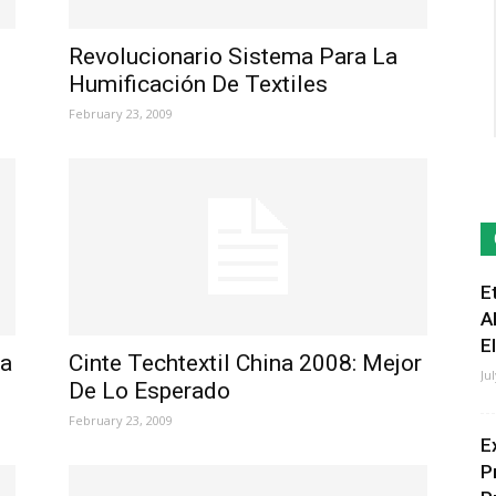
Revolucionario Sistema Para La
Humificación De Textiles
February 23, 2009
E
A
E
ia
Cinte Techtextil China 2008: Mejor
Ju
De Lo Esperado
February 23, 2009
E
P