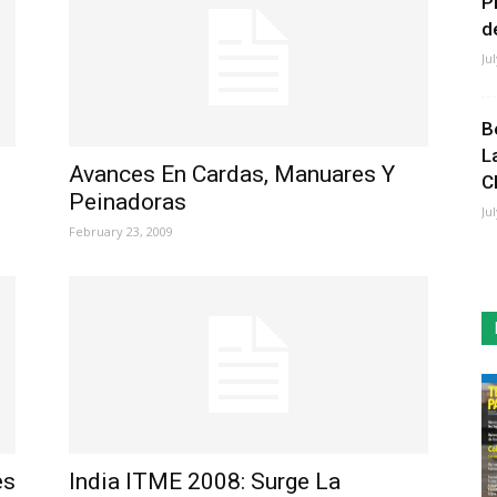
P
de
Ju
B
L
Avances En Cardas, Manuares Y
C
Peinadoras
Ju
February 23, 2009
es
India ITME 2008: Surge La