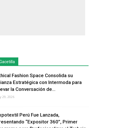
Gacetilla
thical Fashion Space Consolida su
lianza Estratégica con Intermoda para
levar la Conversación de...
ly 29, 2026
xpotextil Perú Fue Lanzada,
resentando “Expositor 360”, Primer