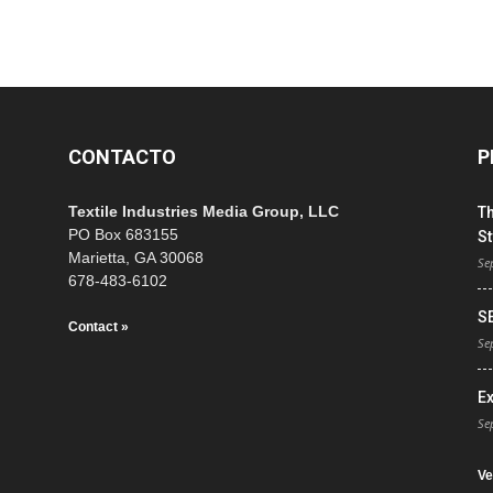
CONTACTO
P
Textile Industries Media Group, LLC
T
PO Box 683155
St
Marietta, GA 30068
Se
678-483-6102
S
Contact »
Se
E
Se
Ve