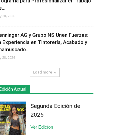
rograma para Profesionalizar el Trabajo
...
ly 28, 2026
enninger AG y Grupo NS Unen Fuerzas:
a Experiencia en Tintorería, Acabado y
hamuscado...
ly 28, 2026
Load more
Edición Actual
Segunda Edición de
2026
Ver Edicíon