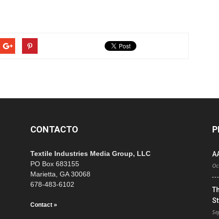
CONTACTO
P
Textile Industries Media Group, LLC
A
PO Box 683155
Oc
Marietta, GA 30068
678-483-6102
T
St
Contact »
Se