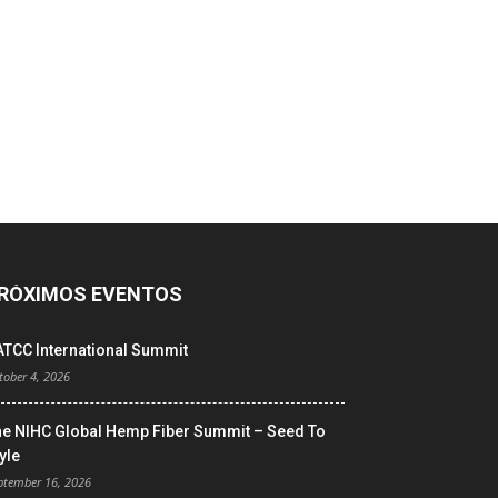
RÓXIMOS EVENTOS
ATCC International Summit
tober 4, 2026
he NIHC Global Hemp Fiber Summit – Seed To
yle
ptember 16, 2026