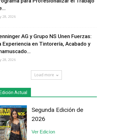
rograma para Profesionalizar el Trabajo
...
ly 28, 2026
enninger AG y Grupo NS Unen Fuerzas:
a Experiencia en Tintorería, Acabado y
hamuscado...
ly 28, 2026
Load more
Edición Actual
Segunda Edición de
2026
Ver Edicíon