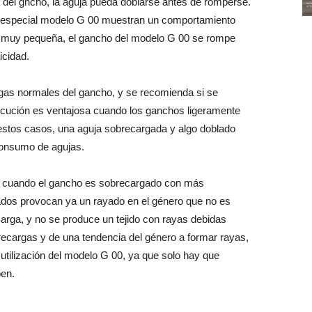
del gncho, la aguja pueda doblarse antes de romperse.
ción especial modelo G 00 muestran un comportamiento
ca muy pequeña, el gancho del modelo G 00 se rompe
icidad.
gas normales del gancho, y se recomienda si se
ecución es ventajosa cuando los ganchos ligeramente
estos casos, una aguja sobrecargada y algo doblado
consumo de agujas.
or cuando el gancho es sobrecargado con más
ados provocan ya un rayado en el género que no es
arga, y no se produce un tejido con rayas debidas
cargas y de una tendencia del género a formar rayas,
tilización del modelo G 00, ya que solo hay que
en.