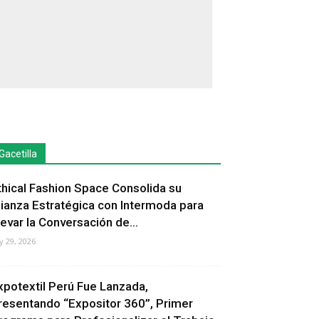
Gacetilla
thical Fashion Space Consolida su
lianza Estratégica con Intermoda para
levar la Conversación de...
ly 29, 2026
xpotextil Perú Fue Lanzada,
resentando “Expositor 360”, Primer