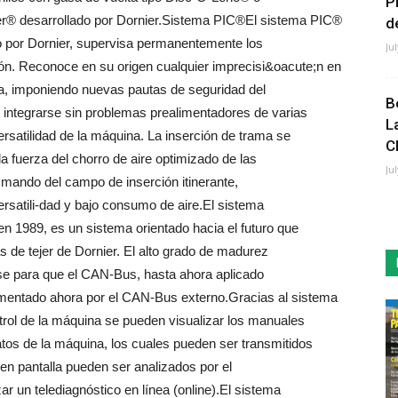
P
r® desarrollado por Dornier.Sistema PIC®El sistema PIC®
de
o por Dornier, supervisa permanentemente los
Ju
ción. Reconoce en su origen cualquier imprecisi&oacute;n en
ama, imponiendo nuevas pautas de seguridad del
B
 integrarse sin problemas prealimentadores de varias
L
rsatilidad de la máquina. La inserción de trama se
C
a fuerza del chorro de aire optimizado de las
Ju
 mando del campo de inserción itinerante,
ersatili-dad y bajo consumo de aire.El sistema
n 1989, es un sistema orientado hacia el futuro que
 de tejer de Dornier. El alto grado de madurez
ase para que el CAN-Bus, hasta ahora aplicado
mentado ahora por el CAN-Bus externo.Gracias al sistema
rol de la máquina se pueden visualizar los manuales
tos de la máquina, los cuales pueden ser transmitidos
 en pantalla pueden ser analizados por el
ar un telediagnóstico en línea (online).El sistema