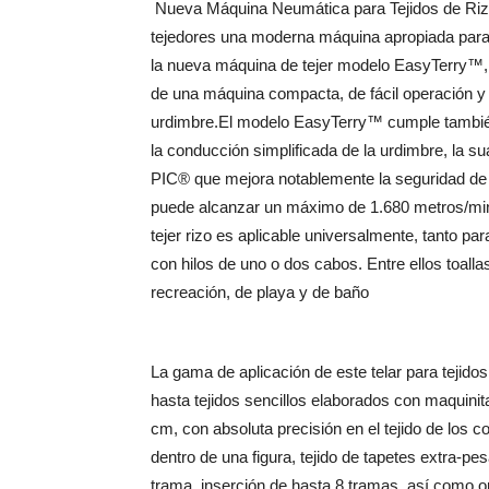
Nueva Máquina Neumática para Tejidos de Riz
tejedores una moderna máquina apropiada para l
la nueva máquina de tejer modelo EasyTerry™, d
de una máquina compacta, de fácil operación y c
urdimbre.El modelo EasyTerry™ cumple también 
la conducción simplificada de la urdimbre, la su
PIC® que mejora notablemente la seguridad de 
puede alcanzar un máximo de 1.680 metros/min,
tejer rizo es aplicable universalmente, tanto pa
con hilos de uno o dos cabos. Entre ellos toall
recreación, de playa y de baño
La gama de aplicación de este telar para tejido
hasta tejidos sencillos elaborados con maquini
cm, con absoluta precisión en el tejido de los co
dentro de una figura, tejido de tapetes extra-pe
trama, inserción de hasta 8 tramas, así como o