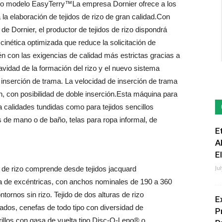
o modelo EasyTerry™La empresa Dornier ofrece a los
a elaboración de tejidos de rizo de gran calidad.Con
e Dornier, el productor de tejidos de rizo dispondrá
inética optimizada que reduce la solicitación de
con las exigencias de calidad más estrictas gracias a
avidad de la formación del rizo y el nuevo sistema
inserción de trama. La velocidad de inserción de trama
 con posibilidad de doble inserción.Esta máquina para
ra calidades tundidas como para tejidos sencillos
as de mano o de baño, telas para ropa informal, de
E
A
E
Ju
s de rizo comprende desde tejidos jacquard
ta de excéntricas, con anchos nominales de 190 a 360
ntornos sin rizo. Tejido de dos alturas de rizo
E
sados, cenefas de todo tipo con diversidad de
P
rillos con gasa de vuelta tipo Disc-O-Leno® o