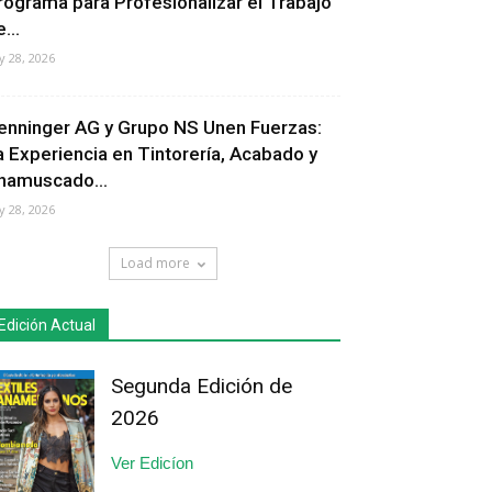
rograma para Profesionalizar el Trabajo
...
ly 28, 2026
enninger AG y Grupo NS Unen Fuerzas:
a Experiencia en Tintorería, Acabado y
hamuscado...
ly 28, 2026
Load more
Edición Actual
Segunda Edición de
2026
Ver Edicíon