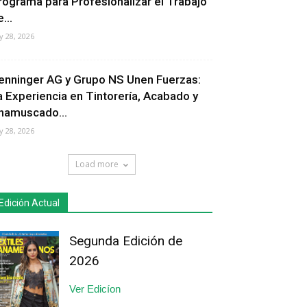
rograma para Profesionalizar el Trabajo
...
ly 28, 2026
enninger AG y Grupo NS Unen Fuerzas:
a Experiencia en Tintorería, Acabado y
hamuscado...
ly 28, 2026
Load more
Edición Actual
Segunda Edición de
2026
Ver Edicíon