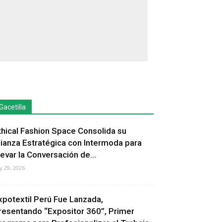
Gacetilla
thical Fashion Space Consolida su
lianza Estratégica con Intermoda para
levar la Conversación de...
ly 29, 2026
xpotextil Perú Fue Lanzada,
resentando “Expositor 360”, Primer