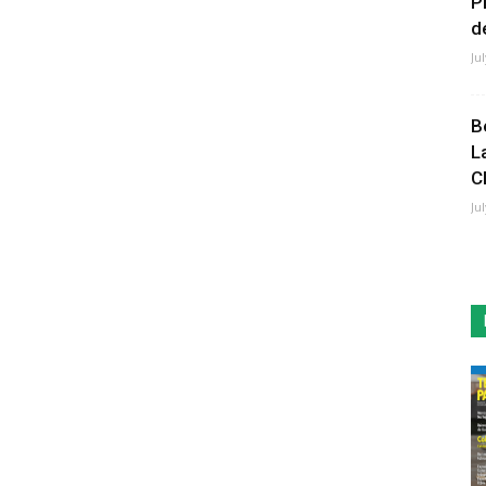
P
de
Ju
B
L
C
Ju