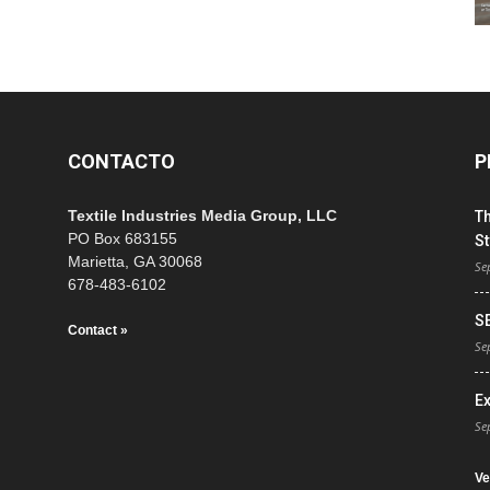
CONTACTO
P
Textile Industries Media Group, LLC
T
PO Box 683155
St
Marietta, GA 30068
Se
678-483-6102
S
Contact »
Se
E
Se
Ve