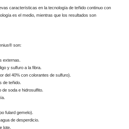
evas características en la tecnología de teñido continuo con
nología es el medio, mientras que los resultados son
Genius® son:
s externas.
go y sulfuro a la fibra.
or del 40% con colorantes de sulfuro).
s de teñido.
de soda e hidrosulfito.
ía.
po fulard gemelo).
l agua de desperdicio.
 lote.