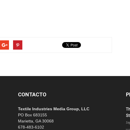
.
CONTACTO
P
Textile Industries Media Group, LLC
T
PO Box 683155
St
Marietta, GA 30068
Se
678-483-6102