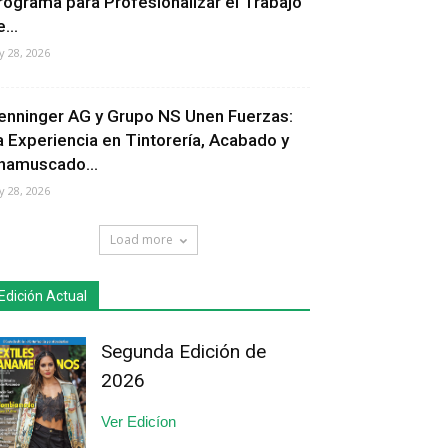
rograma para Profesionalizar el Trabajo
...
ly 28, 2026
enninger AG y Grupo NS Unen Fuerzas:
a Experiencia en Tintorería, Acabado y
hamuscado...
ly 28, 2026
Load more
Edición Actual
Segunda Edición de
2026
Ver Edicíon