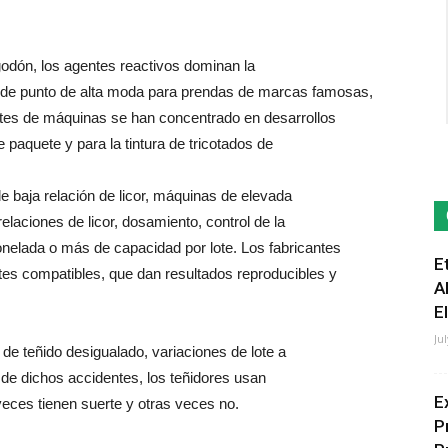
godón, los agentes reactivos dominan la
 de punto de alta moda para prendas de marcas famosas,
ntes de máquinas se han concentrado en desarrollos
e paquete y para la tintura de tricotados de
e baja relación de licor, máquinas de elevada
relaciones de licor, dosamiento, control de la
nelada o más de capacidad por lote. Los fabricantes
E
tes compatibles, que dan resultados reproducibles y
A
E
Ju
 de teñido desigualado, variaciones de lote a
e de dichos accidentes, los teñidores usan
E
veces tienen suerte y otras veces no.
P