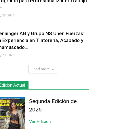
rograma para Profesionalizar el Trabajo
...
ly 28, 2026
enninger AG y Grupo NS Unen Fuerzas:
a Experiencia en Tintorería, Acabado y
hamuscado...
ly 28, 2026
Load more
Edición Actual
Segunda Edición de
2026
Ver Edicíon