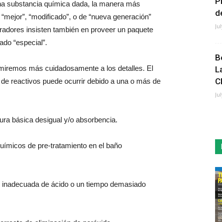
P
una substancia química dada, la manera más
de
 “mejor”, “modificado”, o de “nueva generación”
Ju
tradores insisten también en proveer un paquete
lado “especial”.
B
 miremos más cuidadosamente a los detalles. El
L
C
o de reactivos puede ocurrir debido a una o más de
Ju
cura básica desigual y/o absorbencia.
químicos de pre-tratamiento en el baño
dad inadecuada de ácido o un tiempo demasiado