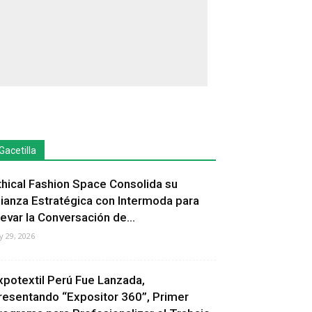
Gacetilla
thical Fashion Space Consolida su
lianza Estratégica con Intermoda para
levar la Conversación de...
ly 29, 2026
xpotextil Perú Fue Lanzada,
resentando “Expositor 360”, Primer