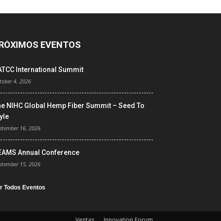
RÓXIMOS EVENTOS
ATCC International Summit
tober 4, 2026
he NIHC Global Hemp Fiber Summit – Seed To
yle
ptember 16, 2026
EAMS Annual Conference
ptember 15, 2026
r Todos Eventos
Ventas
Innovation Forum