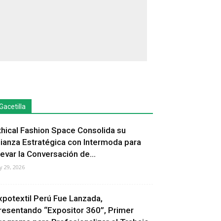
Gacetilla
thical Fashion Space Consolida su
lianza Estratégica con Intermoda para
levar la Conversación de...
ly 29, 2026
xpotextil Perú Fue Lanzada,
resentando “Expositor 360”, Primer