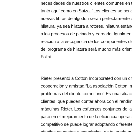
necesidades de nuestros clientes comunes en t
tanto aquí como en Suiza. “Los clientes se ben
nuevas fibras de algodón serán perfectamente 
hilatura, ya sea hilatura a rotores, hilatura est
a los procesos de peinado y cardado. Igualmente
relación a la escogencia de los componentes de h
del programa de hilatura será mucho más orient
Folini.
Rieter presentó a Cotton Incorporated con un c
cooperación y amistad.“La asociación Cotton Inc
problemas del cliente como ‘uno’. Es una situa
clientes, que pueden contar ahora con el rendim
máquinas Rieter. Los esfuerzos conjuntos de la
paso en el mejoramiento de la eficiencia operac
competitivo se puede lograr adoptando diferent
efectiva en costos y económica, de tal modo que