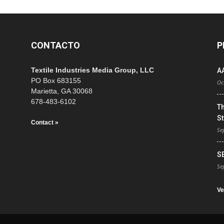
CONTACTO
P
Textile Industries Media Group, LLC
A
PO Box 683155
Oc
Marietta, GA 30068
678-483-6102
T
St
Contact »
Se
S
Se
Ve