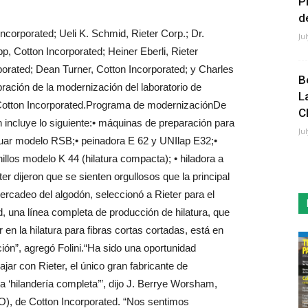
P
de
ncorporated; Ueli K. Schmid, Rieter Corp.; Dr.
Ju
pp, Cotton Incorporated; Heiner Eberli, Rieter
porated; Dean Turner, Cotton Incorporated; y Charles
B
ración de la modernización del laboratorio de
L
 Cotton Incorporated.Programa de modernizaciónDe
C
 incluye lo siguiente:• máquinas de preparación para
Ju
nuar modelo RSB;• peinadora E 62 y UNIlap E32;•
illos modelo K 44 (hilatura compacta); • hiladora a
r dijeron que se sienten orgullosos que la principal
ercadeo del algodón, seleccionó a Rieter para el
, una línea completa de producción de hilatura, que
en la hilatura para fibras cortas cortadas, está en
ción”, agregó Folini.“Ha sido una oportunidad
ajar con Rieter, el único gran fabricante de
a ‘hilandería completa’”, dijo J. Berrye Worsham,
EO), de Cotton Incorporated. “Nos sentimos