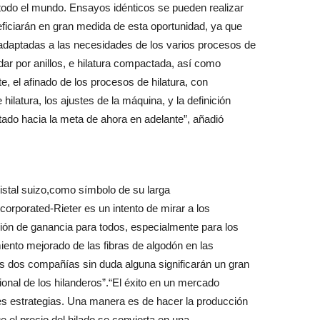
odo el mundo. Ensayos idénticos se pueden realizar
eficiarán en gran medida de esta oportunidad, ya que
adaptadas a las necesidades de los varios procesos de
ándar por anillos, e hilatura compactada, así como
, el afinado de los procesos de hilatura, con
ilatura, los ajustes de la máquina, y la definición
ado hacia la meta de ahora en adelante”, añadió
ristal suizo,como símbolo de su larga
orporated-Rieter es un intento de mirar a los
ción de ganancia para todos, especialmente para los
iento mejorado de las fibras de algodón en las
s dos compañías sin duda alguna significarán un gran
ional de los hilanderos”.“El éxito en un mercado
es estrategias. Una manera es de hacer la producción
 el precio del hilado se convierta en una