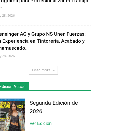
rograma para Profesionalizar el Trabajo
...
ly 28, 2026
enninger AG y Grupo NS Unen Fuerzas:
a Experiencia en Tintorería, Acabado y
hamuscado...
ly 28, 2026
Load more
Edición Actual
Segunda Edición de
2026
Ver Edicíon