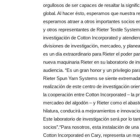
orgullosos de ser capaces de resaltar la signif
global. Al hacer ésto, esperamos que nuestra re
esperamos atraer a otros importantes socios en 
y otros representantes de Rieter Textile Systems
investigación de Cotton Incorporated y atendie
divisiones de investigación, mercadeo, y plan
es un día extraordinario para Rieter el poder pa
nueva maquinaria Rieter en su laboratorio de inve
audiencia. “Es un gran honor y un privilegio p
Rieter Spun Yarn Systems se siente extremadam
realización de este centro de investigación ori
la cooperación entre Cotton Incorporated – la p
mercadeo del algodón – y Rieter como el abast
hilatura, conducirá a mejoramientos e innovaci
Este laboratorio de investigación será por lo ta
socios”.“Para nosotros, esta instalación de una 
Cotton Incorporated en Cary, representa un may