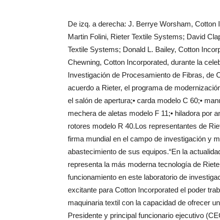
De izq. a derecha: J. Berrye Worsham, Cotton I
Martin Folini, Rieter Textile Systems; David Cla
Textile Systems; Donald L. Bailey, Cotton Incor
Chewning, Cotton Incorporated, durante la celeb
Investigación de Procesamiento de Fibras, de
acuerdo a Rieter, el programa de modernización
el salón de apertura;• carda modelo C 60;• ma
mechera de aletas modelo F 11;• hiladora por an
rotores modelo R 40.Los representantes de Riete
firma mundial en el campo de investigación y m
abastecimiento de sus equipos.“En la actualidad
representa la más moderna tecnología de Rieter 
funcionamiento en este laboratorio de investiga
excitante para Cotton Incorporated el poder trab
maquinaria textil con la capacidad de ofrecer un
Presidente y principal funcionario ejecutivo (C