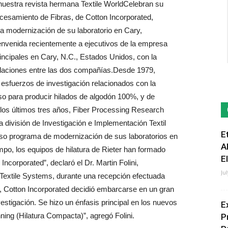
nuestra revista hermana Textile WorldCelebran su
cesamiento de Fibras, de Cotton Incorporated,
 la modernización de su laboratorio en Cary,
ienvenida recientemente a ejecutivos de la empresa
rincipales en Cary, N.C., Estados Unidos, con la
 relaciones entre las dos compañías.Desde 1979,
 esfuerzos de investigación relacionados con la
ceso para producir hilados de algodón 100%, y de
los últimos tres años, Fiber Processing Research
 división de Investigación e Implementación Textil
E
nso programa de modernización de sus laboratorios en
A
mpo, los equipos de hilatura de Rieter han formado
E
Incorporated”, declaró el Dr. Martin Folini,
Ju
r Textile Systems, durante una recepción efectuada
4, Cotton Incorporated decidió embarcarse en un gran
stigación. Se hizo un énfasis principal en los nuevos
E
ning (Hilatura Compacta)”, agregó Folini.
P