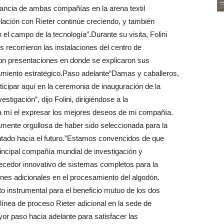
icancia de ambas compañías en la arena textil
lación con Rieter continúe creciendo, y también
el campo de la tecnología”.Durante su visita, Folini
 recorrieron las instalaciones del centro de
ron presentaciones en donde se explicaron sus
eamiento estratégico.Paso adelante“Damas y caballeros,
rticipar aquí en la ceremonia de inauguración de la
stigación”, dijo Folini, dirigiéndose a la
ara mí el expresar los mejores deseos de mi compañía.
ente orgullosa de haber sido seleccionada para la
entado hacia el futuro.”Estamos convencidos de que
rincipal compañía mundial de investigación y
ecedor innovativo de sistemas completos para la
ones adicionales en el procesamiento del algodón.
nto instrumental para el beneficio mutuo de los dos
línea de proceso Rieter adicional en la sede de
or paso hacia adelante para satisfacer las