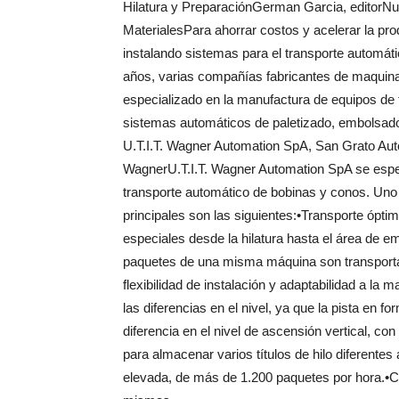
Hilatura y PreparaciónGerman Garcia, editorN
MaterialesPara ahorrar costos y acelerar la pro
instalando sistemas para el transporte automát
años, varias compañías fabricantes de maquinari
especializado en la manufactura de equipos de
sistemas automáticos de paletizado, embolsad
U.T.I.T. Wagner Automation SpA, San Grato Autom
WagnerU.T.I.T. Wagner Automation SpA se especi
transporte automático de bobinas y conos. Uno
principales son las siguientes:•Transporte ópti
especiales desde la hilatura hasta el área de e
paquetes de una misma máquina son transportad
flexibilidad de instalación y adaptabilidad a la 
las diferencias en el nivel, ya que la pista en f
diferencia en el nivel de ascensión vertical, 
para almacenar varios títulos de hilo diferent
elevada, de más de 1.200 paquetes por hora.•