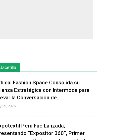
Gacetilla
thical Fashion Space Consolida su
lianza Estratégica con Intermoda para
levar la Conversación de...
ly 29, 2026
xpotextil Perú Fue Lanzada,
resentando “Expositor 360”, Primer