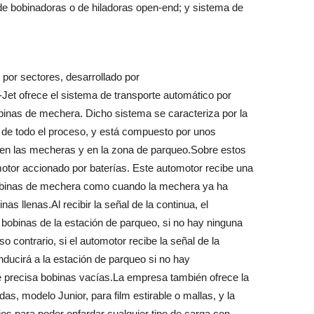
de bobinadoras o de hiladoras open-end; y sistema de
por sectores, desarrollado por
-Jet ofrece el sistema de transporte automático por
binas de mechera. Dicho sistema se caracteriza por la
o de todo el proceso, y está compuesto por unos
o en las mecheras y en la zona de parqueo.Sobre estos
otor accionado por baterías. Este automotor recibe una
bobinas de mechera como cuando la mechera ya ha
s llenas.Al recibir la señal de la continua, el
bobinas de la estación de parqueo, si no hay ninguna
contrario, si el automotor recibe la señal de la
nducirá a la estación de parqueo si no hay
e precisa bobinas vacías.La empresa también ofrece la
s, modelo Junior, para film estirable o mallas, y la
os para poder enfardar cualquier tipo de carga con