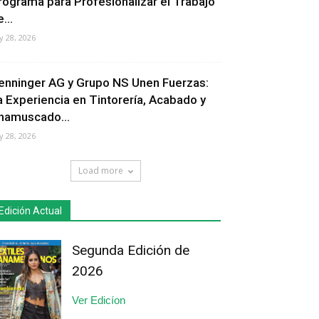
rograma para Profesionalizar el Trabajo
...
ly 28, 2026
enninger AG y Grupo NS Unen Fuerzas:
a Experiencia en Tintorería, Acabado y
hamuscado...
ly 28, 2026
Load more
Edición Actual
Segunda Edición de
2026
Ver Edicíon