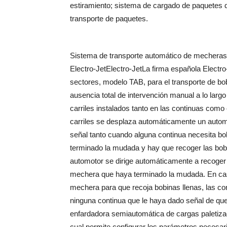
estiramiento; sistema de cargado de paquetes 
transporte de paquetes.
Sistema de transporte automático de mecheras 
Electro-JetElectro-JetLa firma española Electro
sectores, modelo TAB, para el transporte de bo
ausencia total de intervención manual a lo larg
carriles instalados tanto en las continuas com
carriles se desplaza automáticamente un autom
señal tanto cuando alguna continua necesita 
terminado la mudada y hay que recoger las bobina
automotor se dirige automáticamente a recoger 
mechera que haya terminado la mudada. En caso 
mechera para que recoja bobinas llenas, las co
ninguna continua que le haya dado señal de qu
enfardadora semiautomática de cargas paletizada
cual permite configurar los parámetros necesari