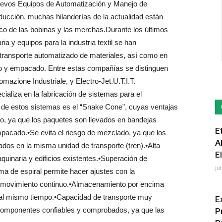
uevos Equipos de Automatización y Manejo de
ducción, muchas hilanderías de la actualidad están
ico de las bobinas y las merchas.Durante los últimos
a y equipos para la industria textil se han
 transporte automatizado de materiales, así como en
o y empacado. Entre estas compañías se distinguen
azione Industriale, y Electro-Jet.U.T.I.T.
aliza en la fabricación de sistemas para el
 de estos sistemas es el “Snake Cone”, cuyas ventajas
mo, ya que los paquetes son llevados en bandejas
E
mpacado.•Se evita el riesgo de mezclado, ya que los
A
os en la misma unidad de transporte (tren).•Alta
E
maquinaria y edificios existentes.•Superación de
Ju
orma de espiral permite hacer ajustes con la
con movimiento continuo.•Almacenamiento por encima
es al mismo tiempo.•Capacidad de transporte muy
E
Componentes confiables y comprobados, ya que las
P