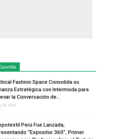
Gacetilla
thical Fashion Space Consolida su
lianza Estratégica con Intermoda para
levar la Conversación de...
ly 29, 2026
xpotextil Perú Fue Lanzada,
resentando “Expositor 360”, Primer