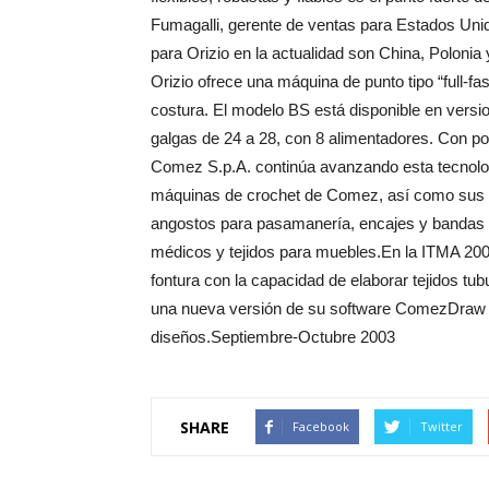
Fumagalli, gerente de ventas para Estados Uni
para Orizio en la actualidad son China, Poloni
Orizio ofrece una máquina de punto tipo “full-f
costura. El modelo BS está disponible en versi
galgas de 24 a 28, con 8 alimentadores. Con 
Comez S.p.A. continúa avanzando esta tecnolo
máquinas de crochet de Comez, así como sus te
angostos para pasamanería, encajes y bandas ríg
médicos y tejidos para muebles.En la ITMA 20
fontura con la capacidad de elaborar tejidos tu
una nueva versión de su software ComezDraw 2
diseños.Septiembre-Octubre 2003
SHARE
Facebook
Twitter