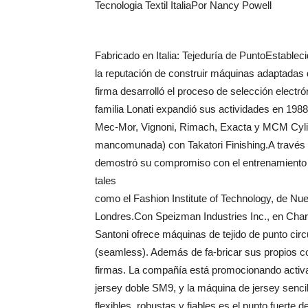
Tecnologia Textil ItaliaPor Nancy Powell
Fabricado en Italia: Tejeduría de PuntoEstableci
la reputación de construir máquinas adaptadas d
firma desarrolló el proceso de selección electr
familia Lonati expandió sus actividades en 198
Mec-Mor, Vignoni, Rimach, Exacta y MCM Cylin
mancomunada) con Takatori Finishing.A través d
demostró su compromiso con el entrenamiento
tales
como el Fashion Institute of Technology, de Nue
Londres.Con Speizman Industries Inc., en Char
Santoni ofrece máquinas de tejido de punto cir
(seamless). Además de fa-bricar sus propios co
firmas. La compañía está promocionando activ
jersey doble SM9, y la máquina de jersey senc
flexibles, robustas y fiables es el punto fuerte 