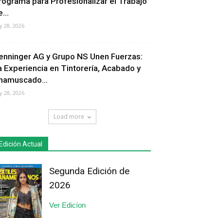
rograma para Profesionalizar el Trabajo
...
ly 28, 2026
enninger AG y Grupo NS Unen Fuerzas:
a Experiencia en Tintorería, Acabado y
hamuscado...
ly 28, 2026
Load more
Edición Actual
Segunda Edición de
2026
Ver Edicíon