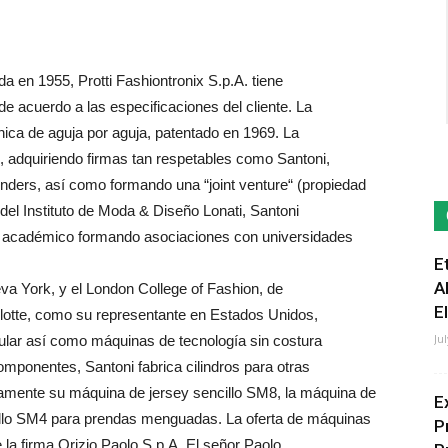
da en 1955, Protti Fashiontronix S.p.A. tiene
e acuerdo a las especificaciones del cliente. La
ónica de aguja por aguja, patentado en 1969. La
8, adquiriendo firmas tan respetables como Santoni,
ders, así como formando una “joint venture“ (propiedad
el Instituto de Moda & Diseño Lonati, Santoni
 académico formando asociaciones con universidades
E
A
va York, y el London College of Fashion, de
E
lotte, como su representante en Estados Unidos,
Ju
cular así como máquinas de tecnología sin costura
mponentes, Santoni fabrica cilindros para otras
amente su máquina de jersey sencillo SM8, la máquina de
E
illo SM4 para prendas menguadas. La oferta de máquinas
P
de la firma Orizio Paolo S.p.A. El señor Paolo