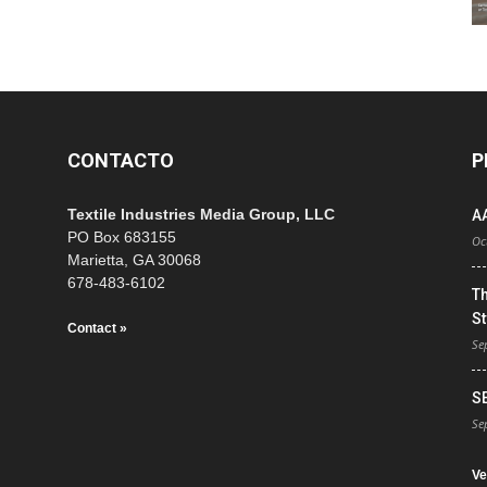
CONTACTO
P
Textile Industries Media Group, LLC
A
PO Box 683155
Oc
Marietta, GA 30068
678-483-6102
T
St
Contact »
Se
S
Se
Ve