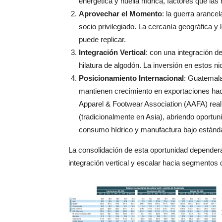
energética y huella hídrica, factores que la
Aprovechar el Momento
: la guerra arance
socio privilegiado. La cercanía geográfica y
puede replicar.
Integración Vertical
: con una integración d
hilatura de algodón. La inversión en estos n
Posicionamiento Internacional
: Guatemala
mantienen crecimiento en exportaciones ha
Apparel & Footwear Association (AAFA) real
(tradicionalmente en Asia), abriendo oportu
consumo hídrico y manufactura bajo estándar
La consolidación de esta oportunidad depender
integración vertical y escalar hacia segmentos