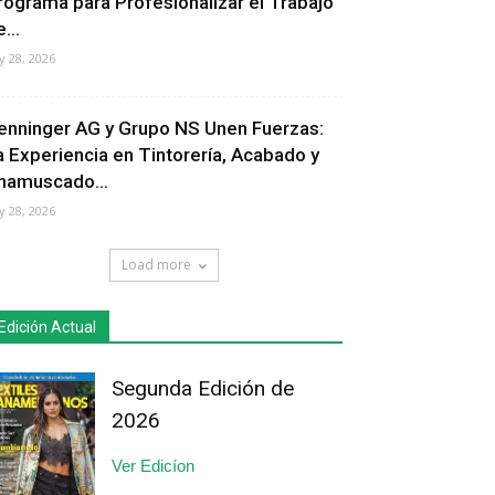
rograma para Profesionalizar el Trabajo
...
ly 28, 2026
enninger AG y Grupo NS Unen Fuerzas:
a Experiencia en Tintorería, Acabado y
hamuscado...
ly 28, 2026
Load more
Edición Actual
Segunda Edición de
2026
Ver Edicíon