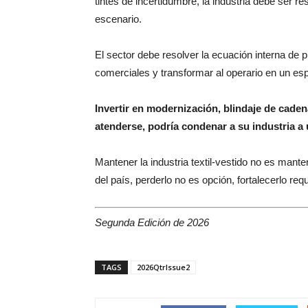
tintes de incertidumbre, la industria debe ser re
escenario.
El sector debe resolver la ecuación interna de 
comerciales y transformar al operario en un esp
Invertir en modernización, blindaje de cade
atenderse, podría condenar a su industria a 
Mantener la industria textil-vestido no es man
del país, perderlo no es opción, fortalecerlo req
Segunda Edición de 2026
TAGS
2026QtrIssue2