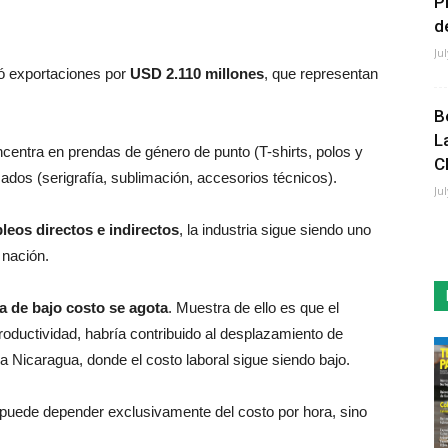
P
de
Ju
nzó exportaciones por
USD 2.110 millones
, que representan
B
L
ncentra en prendas de género de punto (T-shirts, polos y
C
dos (serigrafía, sublimación, accesorios técnicos).
Ju
leos directos e indirectos
, la industria sigue siendo uno
 nación.
a de bajo costo se agota
. Muestra de ello es que el
ductividad, habría contribuido al desplazamiento de
a Nicaragua, donde el costo laboral sigue siendo bajo.
o puede depender exclusivamente del costo por hora, sino