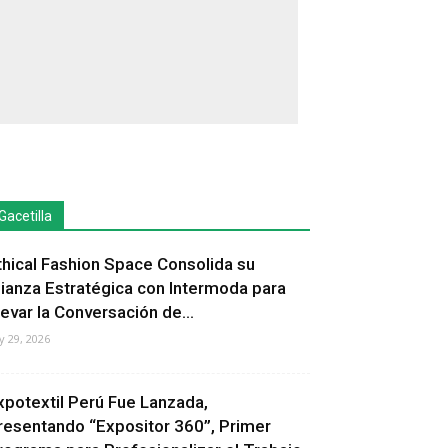
Gacetilla
thical Fashion Space Consolida su
lianza Estratégica con Intermoda para
levar la Conversación de...
ly 29, 2026
xpotextil Perú Fue Lanzada,
resentando “Expositor 360”, Primer