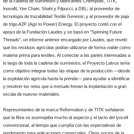
de la cadena de suministro y fabricantes Chempolis, TITK,
Inovafil, Yee Chain, Shahi y Filpucci; a DBL; al proveedor de
tecnología de trazabilidad Textile Genesis; y al proveedor de paja
de trigo A2P (Agri to Power) Energy. El proyecto contó con el
apoyo de la Fundación Laudes y se basó en “Spinning Future
Threads”, un informe anterior encargado por Laudes, que reveló
que los residuos agrícolas podían utilizarse de forma viable como
materia prima para textiles. Al conectar a las partes interesadas a
lo largo de toda la cadena de suministro, el Proyecto Latvus tenía
como objetivo integrar todas las etapas de la producción —desde
la explotación agrícola hasta la prenda— para ayudar a identificar
y resolver los retos que a menudo frenan la implantación a gran
escala de nuevos materiales.
Representantes de la marca Reformation y de TITK señalaron
que la fibra se asemejaba mucho al aspecto y el tacto del lyocell
convencional, al tiempo que cumplía con las expectativas de
rendimiento para aplicaciones comerciales. Otros socios de la