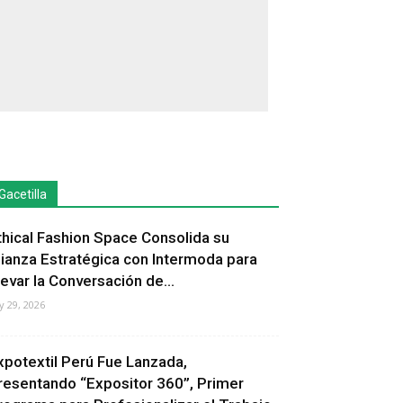
Gacetilla
thical Fashion Space Consolida su
lianza Estratégica con Intermoda para
levar la Conversación de...
ly 29, 2026
xpotextil Perú Fue Lanzada,
resentando “Expositor 360”, Primer