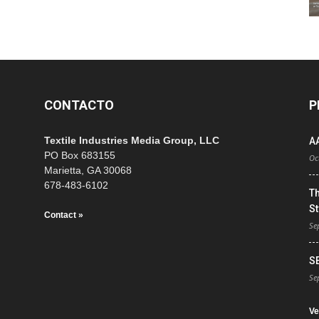
CONTACTO
P
Textile Industries Media Group, LLC
A
PO Box 683155
Oc
Marietta, GA 30068
678-483-6102
T
St
Contact »
Se
S
Se
Ve