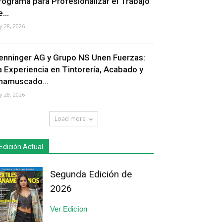
rograma para Profesionalizar el Trabajo
...
ly 28, 2026
enninger AG y Grupo NS Unen Fuerzas:
a Experiencia en Tintorería, Acabado y
hamuscado...
ly 28, 2026
Load more
Edición Actual
Segunda Edición de
2026
Ver Edicíon