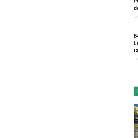
P
de
Ju
B
L
C
Ju