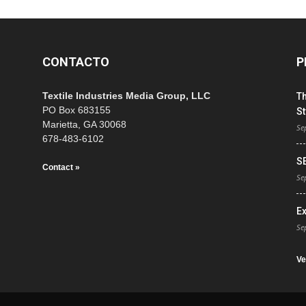
CONTACTO
P
Textile Industries Media Group, LLC
T
PO Box 683155
St
Marietta, GA 30068
Se
678-483-6102
S
Contact »
Se
E
Se
Ve