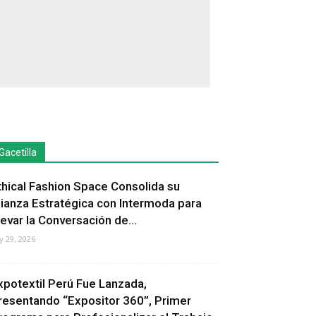
Gacetilla
thical Fashion Space Consolida su
lianza Estratégica con Intermoda para
levar la Conversación de...
ly 29, 2026
xpotextil Perú Fue Lanzada,
resentando “Expositor 360”, Primer