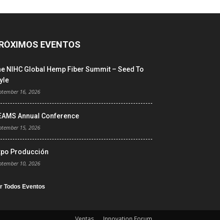
RÓXIMOS EVENTOS
he NIHC Global Hemp Fiber Summit – Seed To
yle
ptember 16, 2026
EAMS Annual Conference
ptember 15, 2026
xpo Producción
ptember 10, 2026
r Todos Eventos
Ventas
Innovation Forum