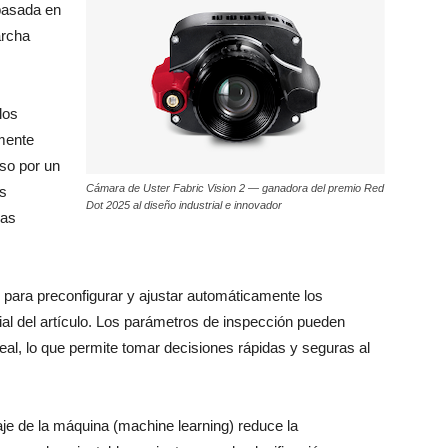
 basada en
archa
los
mente
so por un
Cámara de Uster Fabric Vision 2 — ganadora del premio Red
es
Dot 2025 al diseño industrial e innovador
las
ón para preconfigurar y ajustar automáticamente los
ial del artículo. Los parámetros de inspección pueden
eal, lo que permite tomar decisiones rápidas y seguras al
aje de la máquina (machine learning) reduce la