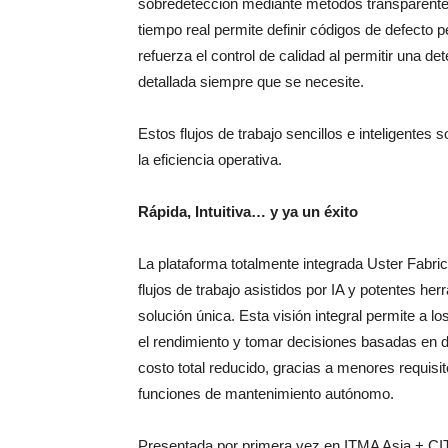
sobredetección mediante métodos transparentes 
tiempo real permite definir códigos de defecto 
refuerza el control de calidad al permitir una d
detallada siempre que se necesite.
Estos flujos de trabajo sencillos e inteligentes 
la eficiencia operativa.
Rápida, Intuitiva… y ya un éxito
La plataforma totalmente integrada Uster Fabr
flujos de trabajo asistidos por IA y potentes he
solución única. Esta visión integral permite a l
el rendimiento y tomar decisiones basadas en d
costo total reducido, gracias a menores requis
funciones de mantenimiento autónomo.
Presentada por primera vez en ITMA Asia + CIT