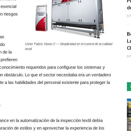
P
 esencial
de
in riesgos
Ju
B
han
L
ndo
Uster Fabric Vision 2 — Simplicidad en el control de la calidad
C
textil
n de la
Ju
 prefieren
 conocimiento requeridos para configurar los sistemas y
, un obstáculo. Lo que el sector necesitaba era un verdadero
 a las habilidades del personal existente para proteger la
e
nce en la automatización de la inspección textil debía
uración de estilos y en aprovechar la experiencia de los