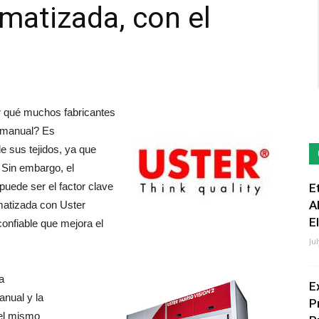
matizada, con el
qué muchos fabricantes
n manual? Es
e sus tejidos, ya que
. Sin embargo, el
puede ser el factor clave
E
A
omatizada con Uster
E
confiable que mejora el
Ju
a
E
anual y la
P
 el mismo