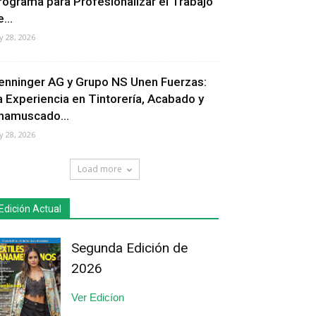
rograma para Profesionalizar el Trabajo
...
ly 28, 2026
enninger AG y Grupo NS Unen Fuerzas:
a Experiencia en Tintorería, Acabado y
hamuscado...
ly 28, 2026
Load more
Edición Actual
Segunda Edición de
2026
Ver Edicíon