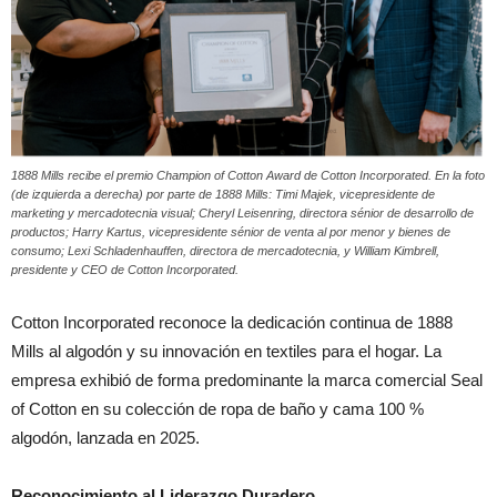
1888 Mills recibe el premio Champion of Cotton Award de Cotton Incorporated. En la foto
(de izquierda a derecha) por parte de 1888 Mills: Timi Majek, vicepresidente de
marketing y mercadotecnia visual; Cheryl Leisenring, directora sénior de desarrollo de
productos; Harry Kartus, vicepresidente sénior de venta al por menor y bienes de
consumo; Lexi Schladenhauffen, directora de mercadotecnia, y William Kimbrell,
presidente y CEO de Cotton Incorporated.
Cotton Incorporated reconoce la dedicación continua de 1888
Mills al algodón y su innovación en textiles para el hogar. La
empresa exhibió de forma predominante la marca comercial Seal
of Cotton en su colección de ropa de baño y cama 100 %
algodón, lanzada en 2025.
Reconocimiento al Liderazgo Duradero