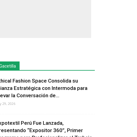
Gacetilla
thical Fashion Space Consolida su
lianza Estratégica con Intermoda para
levar la Conversación de...
ly 29, 2026
xpotextil Perú Fue Lanzada,
resentando “Expositor 360”, Primer