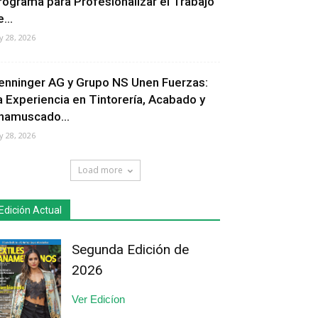
rograma para Profesionalizar el Trabajo
...
ly 28, 2026
enninger AG y Grupo NS Unen Fuerzas:
a Experiencia en Tintorería, Acabado y
hamuscado...
ly 28, 2026
Load more
Edición Actual
Segunda Edición de
2026
Ver Edicíon