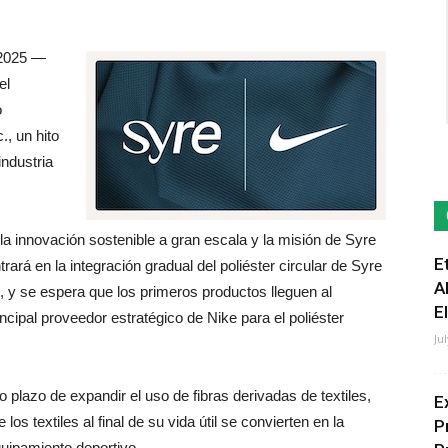
2025 —
el
o
., un hito
industria
la innovación sostenible a gran escala y la misión de Syre
E
trará en la integración gradual del poliéster circular de Syre
A
e, y se espera que los primeros productos lleguen al
E
cipal proveedor estratégico de Nike para el poliéster
Ju
lazo de expandir el uso de fibras derivadas de textiles,
E
s textiles al final de su vida útil se convierten en la
P
uipamiento deportivo.