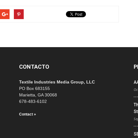
CONTACTO
P
Textile Industries Media Group, LLC
A
PO Box 683155
Oc
Marietta, GA 30068
678-483-6102
T
St
Contact »
Se
S