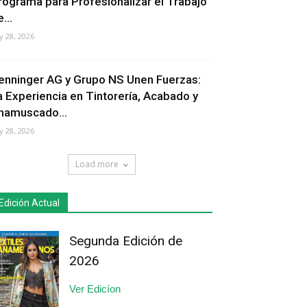
rograma para Profesionalizar el Trabajo
...
ly 28, 2026
enninger AG y Grupo NS Unen Fuerzas:
a Experiencia en Tintorería, Acabado y
hamuscado...
ly 28, 2026
Load more
Edición Actual
Segunda Edición de
2026
Ver Edicíon