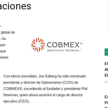
aciones
—
global de
, ha
 que
oque
ciones
E
A
E
Con efecto inmediato, Jon Edberg ha sido nombrado
Ju
presidente y director de Operaciones (COO) de
COBMEX®, sucediendo al fundador y presidente Phil
Newman, quien ahora asumirá el cargo de director
E
ejecutivo (CEO).
P