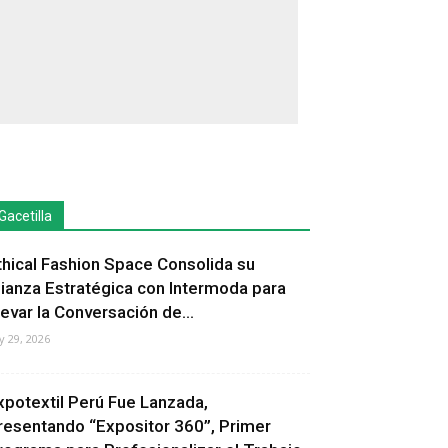
Gacetilla
thical Fashion Space Consolida su
lianza Estratégica con Intermoda para
levar la Conversación de...
ly 29, 2026
xpotextil Perú Fue Lanzada,
resentando “Expositor 360”, Primer