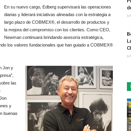
P
En su nuevo cargo, Edberg supervisará las operaciones
de
diarias y liderará iniciativas alineadas con la estrategia a
Ju
largo plazo de COBMEX®, el desarrollo de productos y
la mejora del compromiso con los clientes. Como CEO,
B
Newman continuará brindando asesoría estratégica,
L
iendo los valores fundacionales que han guiado a COBMEX®
C
Ju
en Jon y
presa”,
obre las
s
 Jon
ones y
en buenas