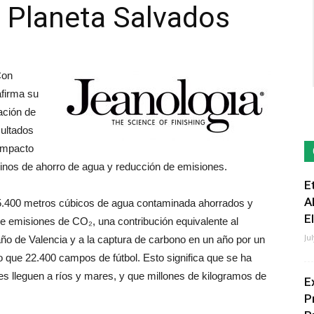
 Planeta Salvados
Con
afirma su
ación de
sultados
 impacto
minos de ahorro de agua y reducción de emisiones.
E
A
875.400 metros cúbicos de agua contaminada ahorrados y
E
e emisiones de CO₂, una contribución equivalente al
Ju
o de Valencia y a la captura de carbono en un año por un
que 22.400 campos de fútbol. Esto significa que se ha
les lleguen a ríos y mares, y que millones de kilogramos de
E
P