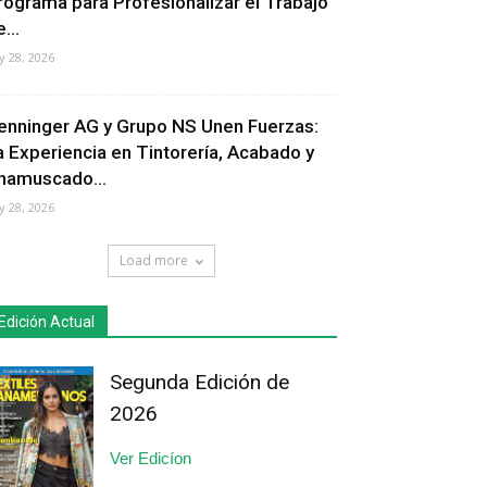
rograma para Profesionalizar el Trabajo
...
ly 28, 2026
enninger AG y Grupo NS Unen Fuerzas:
a Experiencia en Tintorería, Acabado y
hamuscado...
ly 28, 2026
Load more
Edición Actual
Segunda Edición de
2026
Ver Edicíon