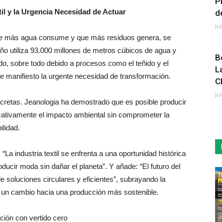
P
til y la Urgencia Necesidad de Actuar
de
Ju
 que más agua consume y que más residuos genera, se
 año utiliza 93.000 millones de metros cúbicos de agua y
B
o, sobre todo debido a procesos como el teñido y el
L
e manifiesto la urgente necesidad de transformación.
C
Ju
ncretas. Jeanologia ha demostrado que es posible producir
cativamente el impacto ambiental sin comprometer la
ilidad.
La industria textil se enfrenta a una oportunidad histórica
ucir moda sin dañar el planeta”. Y añade: “El futuro del
 soluciones circulares y eficientes”, subrayando la
 un cambio hacia una producción más sostenible.
cción con vertido cero