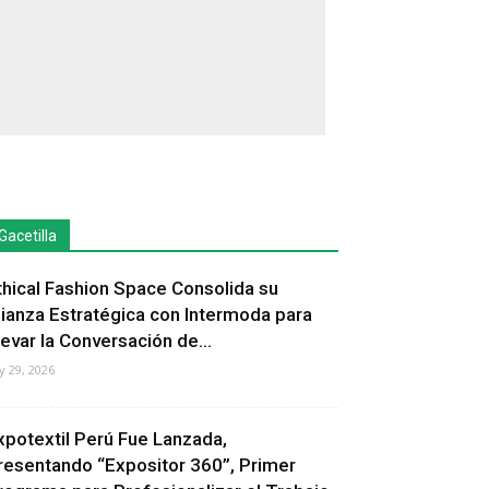
Gacetilla
thical Fashion Space Consolida su
lianza Estratégica con Intermoda para
levar la Conversación de...
ly 29, 2026
xpotextil Perú Fue Lanzada,
resentando “Expositor 360”, Primer