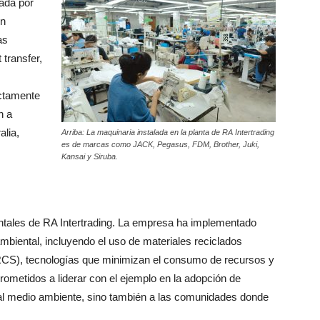
dada por
un
as
transfer,
ectamente
n a
alia,
Arriba: La maquinaria instalada en la planta de RA Intertrading
es de marcas como JACK, Pegasus, FDM, Brother, Juki,
Kansai y Siruba.
entales de RA Intertrading. La empresa ha implementado
biental, incluyendo el uso de materiales reciclados
(RCS), tecnologías que minimizan el consumo de recursos y
ometidos a liderar con el ejemplo en la adopción de
 al medio ambiente, sino también a las comunidades donde