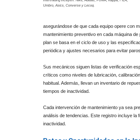
Intertrading incluyen: Nike, Adidas, PUMA, Kappa, FILA,
Umbro, Asics, Converse y Lecoq.
asegurándose de que cada equipo opere con má
mantenimiento preventivo en cada máquina de pr
plan se basa en el ciclo de uso y las especific
periódica y ajustes necesarios para evitar paro
Sus mecánicos siguen listas de verificación es
críticos como niveles de lubricación, calibraci
habitual. Además, llevan un inventario de repue
tiempos de inactividad.
Cada intervención de mantenimiento ya sea prev
análisis de tendencias. Este registro incluye la
inactividad.