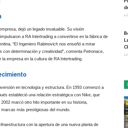
P
.
de
a
Ju
 empresa, dejó un legado invaluable. Su visión
B
pulsaron a RA Intertrading a convertirse en la fábrica de
L
ntina. “El Ingeniero Rabinovich nos enseñó a mirar
C
íos con determinación y creatividad”, comenta Petronace,
Ju
la empresa en la cultura de RA Intertrading.
ecimiento
inversión en tecnología y estructura. En 1993 comenzó a
pués estableció una relación estratégica con Nike, que
 2002 marcó otro hito importante en su historia,
s marcas más prestigiosas del mundo.
infraestructura con la apertura de una nueva planta de