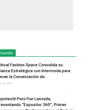
Gacetilla
thical Fashion Space Consolida su
lianza Estratégica con Intermoda para
levar la Conversación de...
ly 29, 2026
xpotextil Perú Fue Lanzada,
resentando “Expositor 360”, Primer