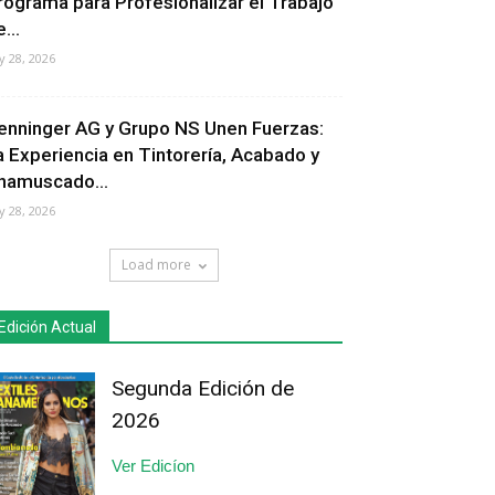
rograma para Profesionalizar el Trabajo
...
ly 28, 2026
enninger AG y Grupo NS Unen Fuerzas:
a Experiencia en Tintorería, Acabado y
hamuscado...
ly 28, 2026
Load more
Edición Actual
Segunda Edición de
2026
Ver Edicíon