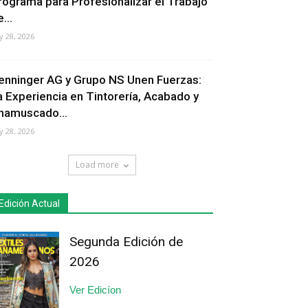
rograma para Profesionalizar el Trabajo
...
ly 28, 2026
enninger AG y Grupo NS Unen Fuerzas:
a Experiencia en Tintorería, Acabado y
hamuscado...
ly 28, 2026
Load more
Edición Actual
Segunda Edición de
2026
Ver Edicíon