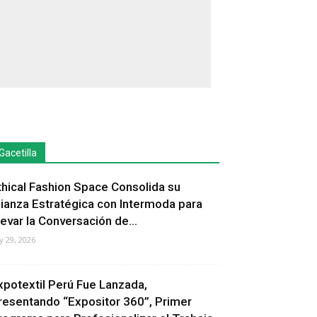
Gacetilla
thical Fashion Space Consolida su
lianza Estratégica con Intermoda para
levar la Conversación de...
ly 29, 2026
xpotextil Perú Fue Lanzada,
resentando “Expositor 360”, Primer