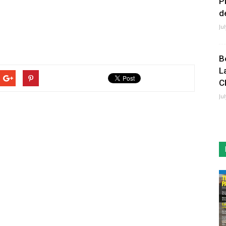
P
de
Ju
B
L
C
Ju