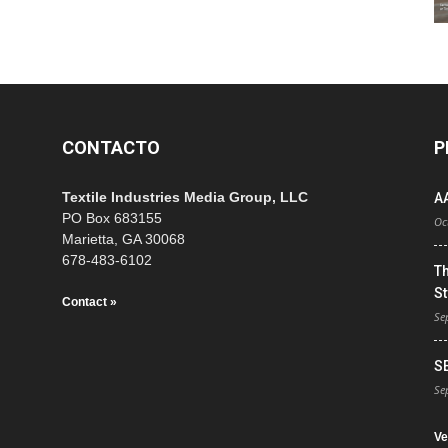
CONTACTO
P
Textile Industries Media Group, LLC
A
PO Box 683155
Oc
Marietta, GA 30068
678-483-6102
T
St
Contact »
Se
S
Se
Ve