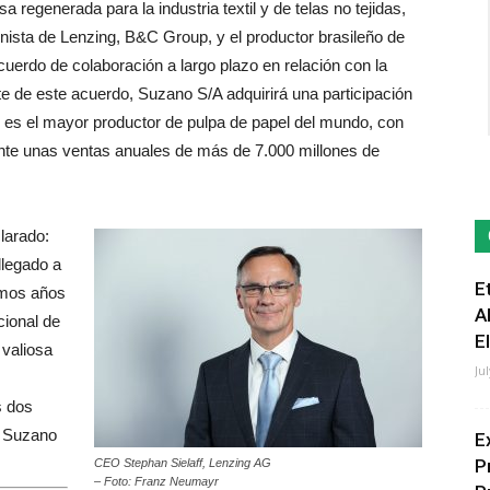
 regenerada para la industria textil y de telas no tejidas,
onista de Lenzing, B&C Group, y el productor brasileño de
uerdo de colaboración a largo plazo en relación con la
te de este acuerdo, Suzano S/A adquirirá una participación
s el mayor productor de pulpa de papel del mundo, con
nte unas ventas anuales de más de 7.000 millones de
larado:
legado a
E
imos años
A
cional de
E
 valiosa
Ju
s dos
y Suzano
E
P
CEO Stephan Sielaff, Lenzing AG
– Foto: Franz Neumayr