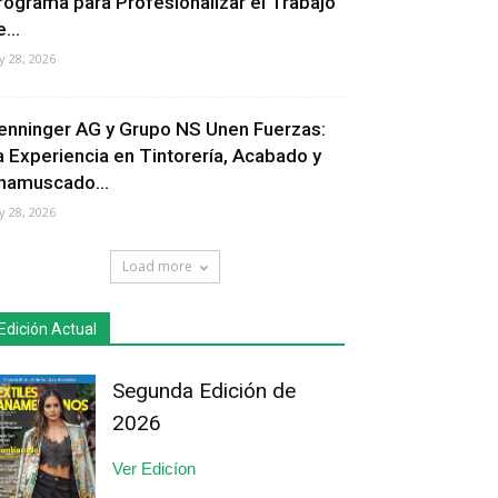
rograma para Profesionalizar el Trabajo
...
ly 28, 2026
enninger AG y Grupo NS Unen Fuerzas:
a Experiencia en Tintorería, Acabado y
hamuscado...
ly 28, 2026
Load more
Edición Actual
Segunda Edición de
2026
Ver Edicíon