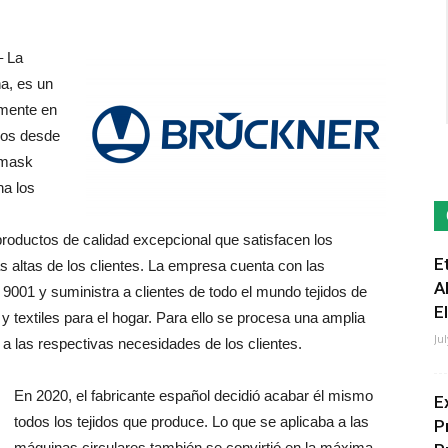
– La
a, es un
lmente en
icos desde
amask
na los
n productos de calidad excepcional que satisfacen los
E
s altas de los clientes. La empresa cuenta con las
A
01 y suministra a clientes de todo el mundo tejidos de
E
y textiles para el hogar. Para ello se procesa una amplia
Ju
 a las respectivas necesidades de los clientes.
En 2020, el fabricante español decidió acabar él mismo
E
todos los tejidos que produce. Lo que se aplicaba a las
P
máquinas circulares también se convirtió en la máxima