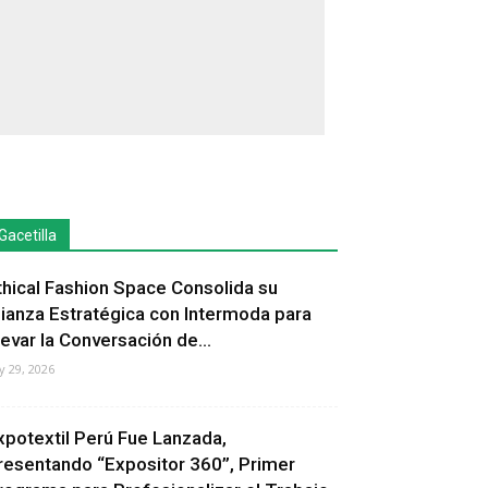
Gacetilla
thical Fashion Space Consolida su
lianza Estratégica con Intermoda para
levar la Conversación de...
ly 29, 2026
xpotextil Perú Fue Lanzada,
resentando “Expositor 360”, Primer