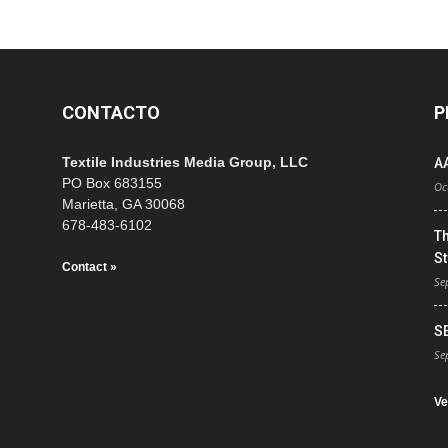
CONTACTO
P
Textile Industries Media Group, LLC
A
PO Box 683155
Oc
Marietta, GA 30068
678-483-6102
T
St
Contact »
Se
S
Se
Ve