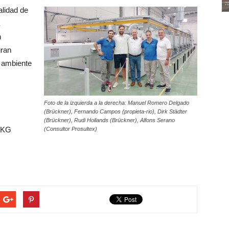
alidad de
n
gran
o ambiente
Foto de la izquierda a la derecha: Manuel Romero Delgado
(Brückner), Fernando Campos (propieta-rio), Dirk Städter
(Brückner), Rudi Hollands (Brückner), Alfons Serano
 KG
(Consultor Prosultex)