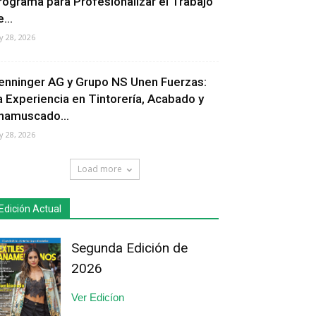
rograma para Profesionalizar el Trabajo
...
ly 28, 2026
enninger AG y Grupo NS Unen Fuerzas:
a Experiencia en Tintorería, Acabado y
hamuscado...
ly 28, 2026
Load more
Edición Actual
Segunda Edición de
2026
Ver Edicíon