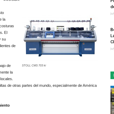
P
de
sto
Ju
e la
 costuras
B
s. El
L
y su
C
lientes de
Ju
bajo de
STOLL CMS 703 ki
mente la
locales.
tas de otras partes del mundo, especialmente de América
miento