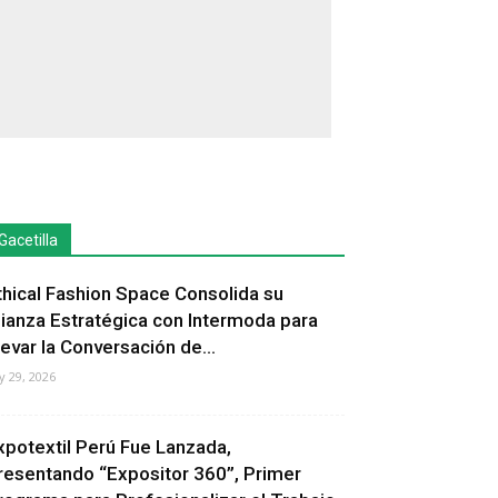
Gacetilla
thical Fashion Space Consolida su
lianza Estratégica con Intermoda para
levar la Conversación de...
ly 29, 2026
xpotextil Perú Fue Lanzada,
resentando “Expositor 360”, Primer