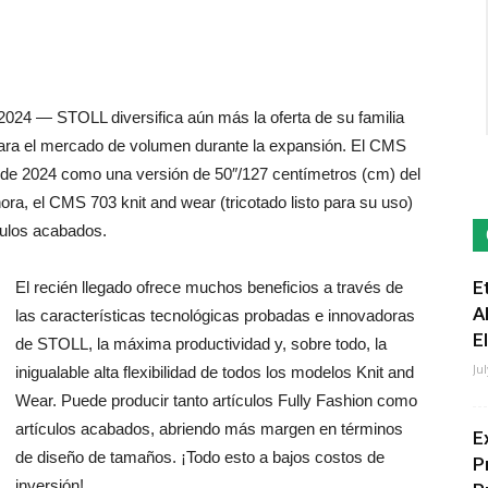
4 — STOLL diversifica aún más la oferta de su familia
ra el mercado de volumen durante la expansión. El CMS
 de 2024 como una versión de 50″/127 centímetros (cm) del
ra, el CMS 703 knit and wear (tricotado listo para su uso)
culos acabados.
E
El recién llegado ofrece muchos beneficios a través de
A
las características tecnológicas probadas e innovadoras
E
de STOLL, la máxima productividad y, sobre todo, la
Ju
inigualable alta flexibilidad de todos los modelos Knit and
Wear. Puede producir tanto artículos Fully Fashion como
artículos acabados, abriendo más margen en términos
E
de diseño de tamaños. ¡Todo esto a bajos costos de
P
inversión!