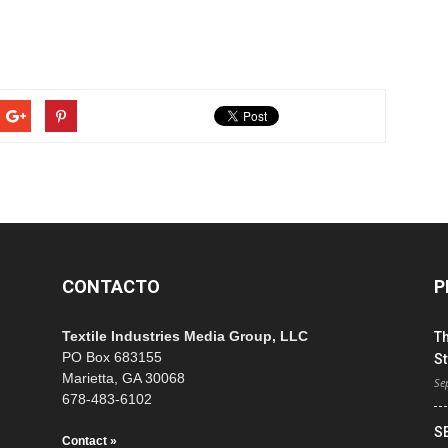
CONTACTO
P
Textile Industries Media Group, LLC
T
PO Box 683155
St
Marietta, GA 30068
Se
678-483-6102
S
Contact »