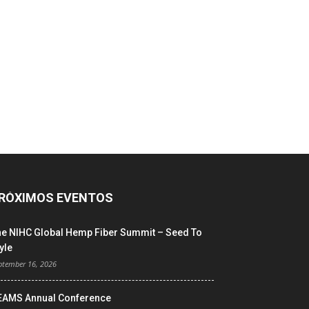
RÓXIMOS EVENTOS
he NIHC Global Hemp Fiber Summit – Seed To
yle
ptember 16, 2026
EAMS Annual Conference