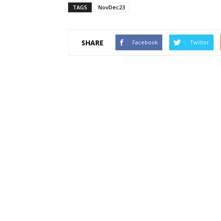
TAGS
NovDec23
SHARE
Facebook
Twitter