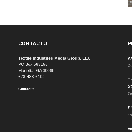
CONTACTO
P
Textile Industries Media Group, LLC
A
PO Box 683155
Oc
Marietta, GA 30068
678-483-6102
T
St
Contact »
Se
S
Se
Ve