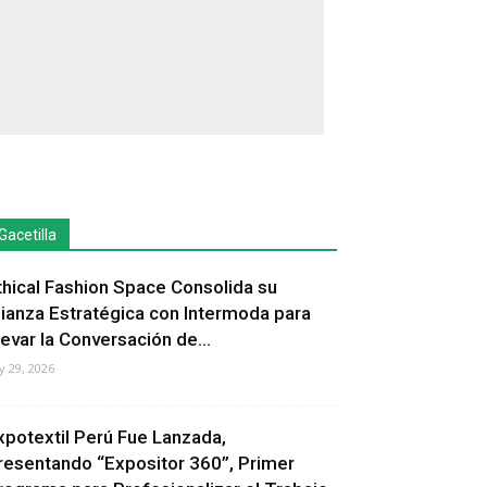
Gacetilla
thical Fashion Space Consolida su
lianza Estratégica con Intermoda para
levar la Conversación de...
ly 29, 2026
xpotextil Perú Fue Lanzada,
resentando “Expositor 360”, Primer