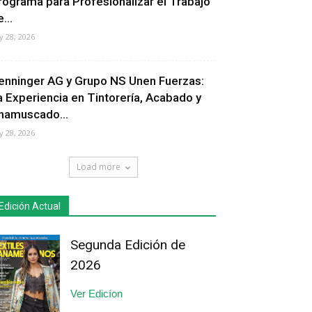
rograma para Profesionalizar el Trabajo
...
ly 28, 2026
enninger AG y Grupo NS Unen Fuerzas:
a Experiencia en Tintorería, Acabado y
hamuscado...
ly 28, 2026
Load more
Edición Actual
Segunda Edición de
2026
Ver Edicíon