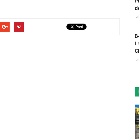
P
de
Ju
B
L
C
Ju