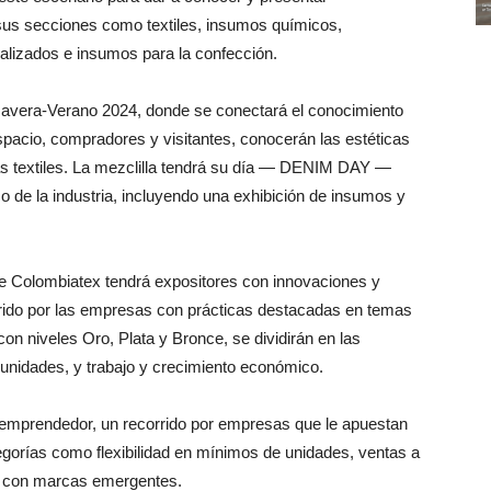
 sus secciones como textiles, insumos químicos,
alizados e insumos para la confección.
mavera-Verano 2024, donde se conectará el conocimiento
spacio, compradores y visitantes, conocerán las estéticas
as textiles. La mezclilla tendrá su día — DENIM DAY —
ico de la industria, incluyendo una exhibición de insumos y
 de Colombiatex tendrá expositores con innovaciones y
orrido por las empresas con prácticas destacadas en temas
n niveles Oro, Plata y Bronce, se dividirán en las
nidades, y trabajo y crecimiento económico.
el emprendedor, un recorrido por empresas que le apuestan
ategorías como flexibilidad en mínimos de unidades, ventas a
nto con marcas emergentes.