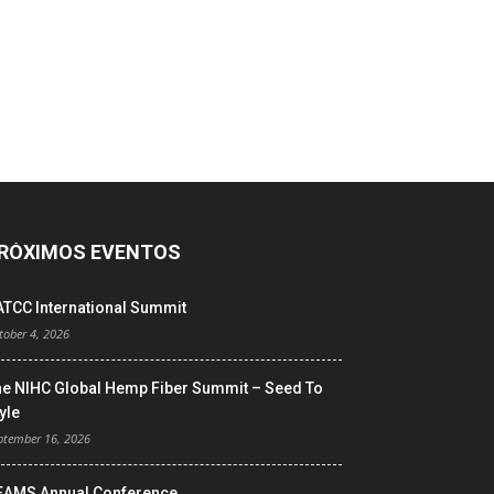
RÓXIMOS EVENTOS
ATCC International Summit
tober 4, 2026
he NIHC Global Hemp Fiber Summit – Seed To
yle
ptember 16, 2026
EAMS Annual Conference