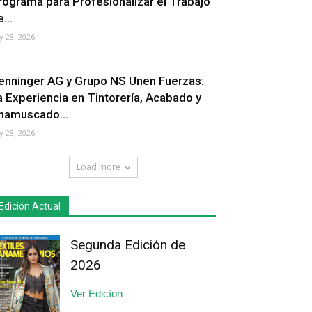
rograma para Profesionalizar el Trabajo
...
ly 28, 2026
enninger AG y Grupo NS Unen Fuerzas:
a Experiencia en Tintorería, Acabado y
hamuscado...
ly 28, 2026
Load more
Edición Actual
Segunda Edición de
2026
Ver Edicíon