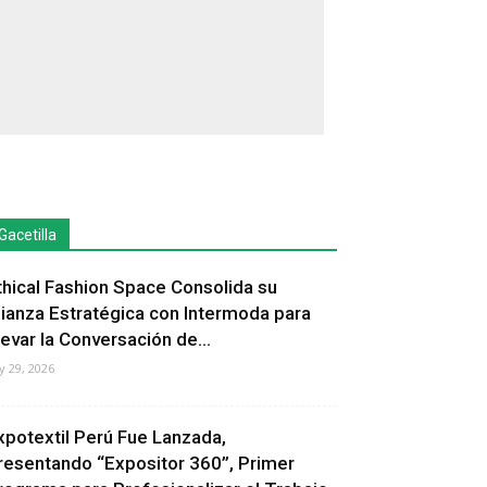
Gacetilla
thical Fashion Space Consolida su
lianza Estratégica con Intermoda para
levar la Conversación de...
ly 29, 2026
xpotextil Perú Fue Lanzada,
resentando “Expositor 360”, Primer