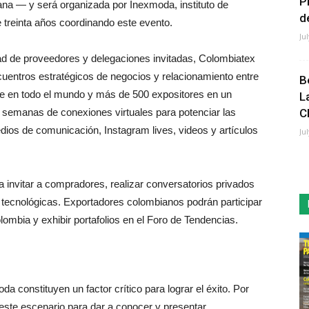
P
ana — y será organizada por Inexmoda, instituto de
de
treinta años coordinando este evento.
Ju
ad de proveedores y delegaciones invitadas, Colombiatex
uentros estratégicos de negocios y relacionamiento entre
B
 en todo el mundo y más de 500 expositores en un
L
s semanas de conexiones virtuales para potenciar las
C
ios de comunicación, Instagram lives, videos y artículos
Ju
 invitar a compradores, realizar conversatorios privados
 y tecnológicas. Exportadores colombianos podrán participar
ombia y exhibir portafolios en el Foro de Tendencias.
oda constituyen un factor crítico para lograr el éxito. Por
 este escenario para dar a conocer y presentar