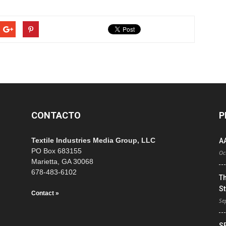
CONTACTO
P
Textile Industries Media Group, LLC
A
PO Box 683155
Oc
Marietta, GA 30068
678-483-6102
T
St
Contact »
Se
S