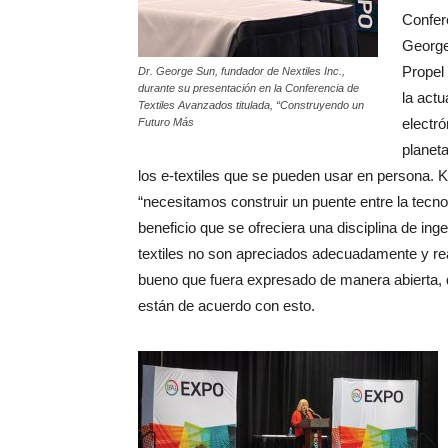
Confere
George
Propel
Dr. George Sun, fundador de Nextiles Inc.,
durante su presentación en la Conferencia de
la actu
Textiles Avanzados titulada, “Construyendo un
electr
Futuro Más
planeta
los e-textiles que se pueden usar en persona. Ki
“necesitamos construir un puente entre la tecnolo
beneficio que se ofreciera una disciplina de inge
textiles no son apreciados adecuadamente y rea
bueno que fuera expresado de manera abierta, 
están de acuerdo con esto.