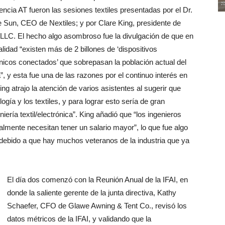
ncia AT fueron las sesiones textiles presentadas por el Dr.
 Sun, CEO de Nextiles; y por Clare King, presidente de
 LLC. El hecho algo asombroso fue la divulgación de que en
alidad “existen más de 2 billones de ‘dispositivos
ónicos conectados’ que sobrepasan la población actual del
”, y esta fue una de las razones por el continuo interés en
ng atrajo la atención de varios asistentes al sugerir que
gía y los textiles, y para lograr esto sería de gran
niería textil/electrónica”. King añadió que “los ingenieros
lmente necesitan tener un salario mayor”, lo que fue algo
debido a que hay muchos veteranos de la industria que ya
El día dos comenzó con la Reunión Anual de la IFAI, en
donde la saliente gerente de la junta directiva, Kathy
Schaefer, CFO de Glawe Awning & Tent Co., revisó los
datos métricos de la IFAI, y validando que la