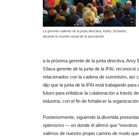
La gerente saliente de la junta directiva, Kathy Schaefer,
durante la reunión anual de la asociación.
a la próxima gerente de la junta directiva, Amy 
53ava gerente de la junta de la IFAI, reconoci
relacionados con la cadena de suministro, así c
dijo que la junta de la IFAI está trabajando par
futuro para enfatizar la colaboración a través d
industria, con el fin de fortalecer la organizació
Posteriormente, siguiendo la divertida presentac
optimismo — en donde él afirmó que “nosotros 
salirnos de nuestro propio camino de modo qu