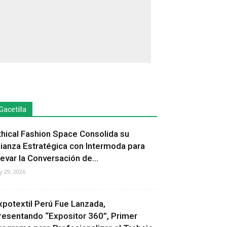
Gacetilla
thical Fashion Space Consolida su
lianza Estratégica con Intermoda para
levar la Conversación de...
ly 29, 2026
xpotextil Perú Fue Lanzada,
resentando “Expositor 360”, Primer