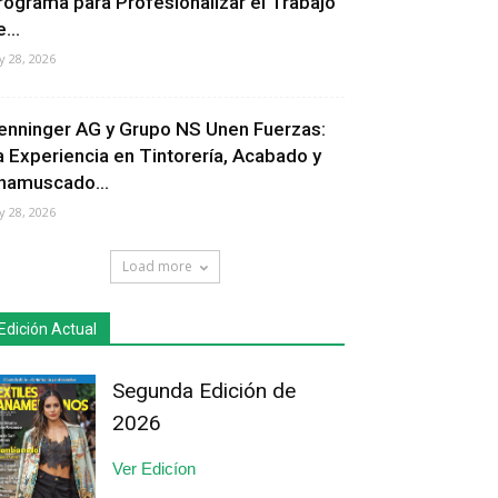
rograma para Profesionalizar el Trabajo
...
ly 28, 2026
enninger AG y Grupo NS Unen Fuerzas:
a Experiencia en Tintorería, Acabado y
hamuscado...
ly 28, 2026
Load more
Edición Actual
Segunda Edición de
2026
Ver Edicíon