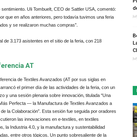
P
de
 sentimiento. Uli Tombuelt, CEO de Sattler USA, comentó:
Ju
or que en años anteriores, pero todavía tuvimos una feria
dos y se realizaron muchas compras”.
B
l de 3.173 asistentes en el sitio de la feria, con 218
L
C
Ju
erencia AT
ferencia de Textiles Avanzados (AT por sus siglas en
 arrancó el primer día de las actividades de la feria, con un
zo y una sesión plenaria sobre innovación, titulada “Una
Más Perfecta — la Manufactura de Textiles Avanzados a
 de la Colaboración”. Esta sesión fue seguida por oradores
cutieron las innovaciones en e-textiles, en textiles
, la Industria 4.0, y la manufactura y sustentabilidad
as, entre otros tópicos. Un punto sobresaliente de la