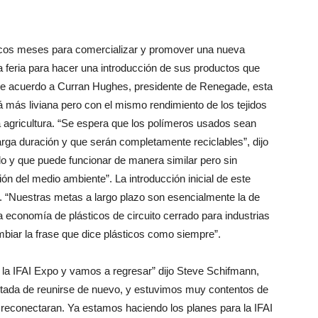
cos meses para comercializar y promover una nueva
la feria para hacer una introducción de sus productos que
 De acuerdo a Curran Hughes, presidente de Renegade, esta
rá más liviana pero con el mismo rendimiento de los tejidos
a agricultura. “Se espera que los polímeros usados sean
arga duración y que serán completamente reciclables”, dijo
ilo y que puede funcionar de manera similar pero sin
n del medio ambiente”. La introducción inicial de este
a. “Nuestras metas a largo plazo son esencialmente la de
 economía de plásticos de circuito cerrado para industrias
biar la frase que dice plásticos como siempre”.
a la IFAI Expo y vamos a regresar” dijo Steve Schifmann,
excitada de reunirse de nuevo, y estuvimos muy contentos de
e reconectaran. Ya estamos haciendo los planes para la IFAI