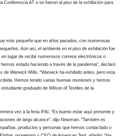
a Conferencia AT o se fueron al piso de la exhibición para
ón fue más pequeño que en años pasados, con numerosas
queños. Aún así, el ambiente en el piso de exhibición fue
a en lugar de recibir numerosos correos electrónicos o
 hemos estado haciendo a través de la pandemia”, declaró
as de Warwick Mills. “Warwick ha exhibido antes, pero esta
recibida. Hemos tenido varias buenas reuniones y hemos
tudiante graduado de Wilson of Textiles de la
primera vez a la feria IFAI. “Es bueno estar aquí presente y
plicaciones de largo alcance”, dijo Newman. “También es
ompañías, productos y personas que hemos contactado o
 Ehrbar, propietario y CEO de American Tent, añadió: “Ha