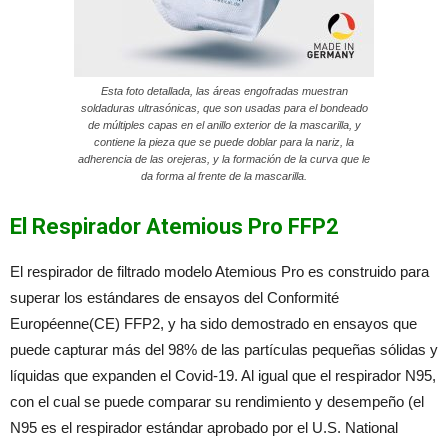
Esta foto detallada, las áreas engofradas muestran
soldaduras ultrasónicas, que son usadas para el bondeado
de múltiples capas en el anillo exterior de la mascarilla, y
contiene la pieza que se puede doblar para la nariz, la
adherencia de las orejeras, y la formación de la curva que le
da forma al frente de la mascarilla.
El Respirador Atemious Pro FFP2
El respirador de filtrado modelo Atemious Pro es construido para
superar los estándares de ensayos del Conformité
Européenne(CE) FFP2, y ha sido demostrado en ensayos que
puede capturar más del 98% de las partículas pequeñas sólidas y
líquidas que expanden el Covid-19. Al igual que el respirador N95,
con el cual se puede comparar su rendimiento y desempeño (el
N95 es el respirador estándar aprobado por el U.S. National