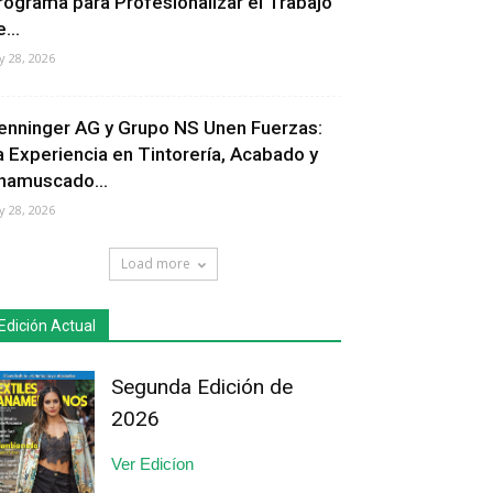
rograma para Profesionalizar el Trabajo
...
ly 28, 2026
enninger AG y Grupo NS Unen Fuerzas:
a Experiencia en Tintorería, Acabado y
hamuscado...
ly 28, 2026
Load more
Edición Actual
Segunda Edición de
2026
Ver Edicíon