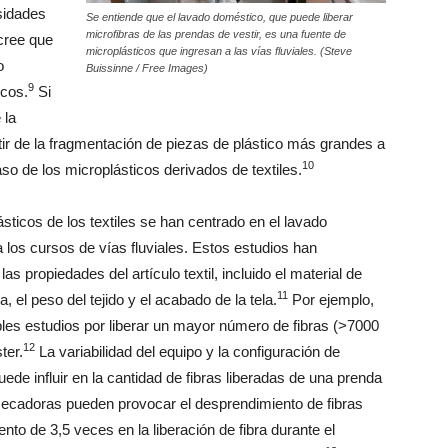
nsidades
Se entiende que el lavado doméstico, que puede liberar
microfibras de las prendas de vestir, es una fuente de
 cree que
microplásticos que ingresan a las vías fluviales. (Steve
o
Buissinne / Free Images)
9
icos.
Si
 la
tir de la fragmentación de piezas de plástico más grandes a
10
caso de los microplásticos derivados de textiles.
sticos de los textiles se han centrado en el lavado
 los cursos de vías fluviales. Estos estudios han
 propiedades del artículo textil, incluido el material de
11
la, el peso del tejido y el acabado de la tela.
Por ejemplo,
tiples estudios por liberar un mayor número de fibras (>7000
12
ter.
La variabilidad del equipo y la configuración de
ede influir en la cantidad de fibras liberadas de una prenda
 secadoras pueden provocar el desprendimiento de fibras
nto de 3,5 veces en la liberación de fibra durante el