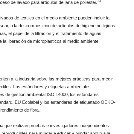
13
so de lavado para artículos de lana de poliéster.
ivados de textiles en el medio ambiente pueden incluir la
car, o la descomposición de artículos de higiene no tejidos
s, el papel de la filtración y el tratamiento de aguas
e la liberación de microplásticos al medio ambiente,
nten a la industria sobre las mejores prácticas para medir
extiles. Los estándares y etiquetas ambientales
res de gestión ambiental ISO 14000, los estándares
tandard, EU Ecolabel y los estándares de etiquetado OEKO-
endimiento de fibra.
ria que realizan pruebas e investigadores independientes
 reproducibles para ayudar a educar y brindar apoyo a la