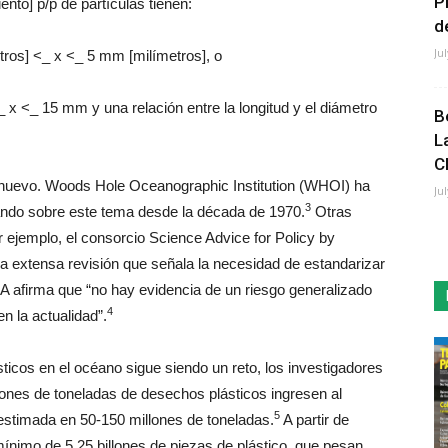
P
ento] p/p de partículas tienen:
de
Ju
os] <_ x <_ 5 mm [milímetros], o
 x <_ 15 mm y una relación entre la longitud y el diámetro
B
L
C
s nuevo. Woods Hole Oceanographic Institution (WHOI) ha
Ju
3
ando sobre este tema desde la década de 1970.
Otras
 ejemplo, el consorcio Science Advice for Policy by
extensa revisión que señala la necesidad de estandarizar
 afirma que “no hay evidencia de un riesgo generalizado
4
n la actualidad”.
ásticos en el océano sigue siendo un reto, los investigadores
lones de toneladas de desechos plásticos ingresen al
5
stimada en 50-150 millones de toneladas.
A partir de
ínimo de 5,25 billones de piezas de plástico, que pesan