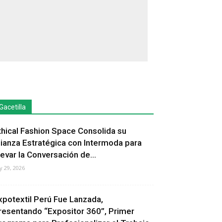
Gacetilla
thical Fashion Space Consolida su
lianza Estratégica con Intermoda para
levar la Conversación de...
ly 29, 2026
xpotextil Perú Fue Lanzada,
resentando “Expositor 360”, Primer