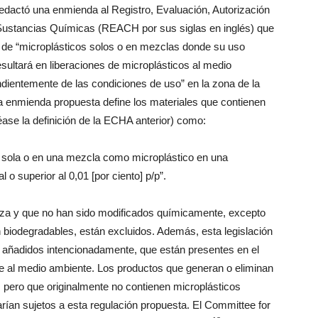
dactó una enmienda al Registro, Evaluación, Autorización
 Sustancias Químicas (REACH por sus siglas en inglés) que
ta de “microplásticos solos o en mezclas donde su uso
esultará en liberaciones de microplásticos al medio
dientemente de las condiciones de uso” en la zona de la
 enmienda propuesta define los materiales que contienen
éase la definición de la ECHA anterior) como:
 sola o en una mezcla como microplástico en una
 o superior al 0,01 [por ciento] p/p”.
eza y que no han sido modificados químicamente, excepto
on biodegradables, están excluidos. Además, esta legislación
os añadidos intencionadamente, que están presentes en el
se al medio ambiente. Los productos que generan o eliminan
, pero que originalmente no contienen microplásticos
rían sujetos a esta regulación propuesta. El Committee for