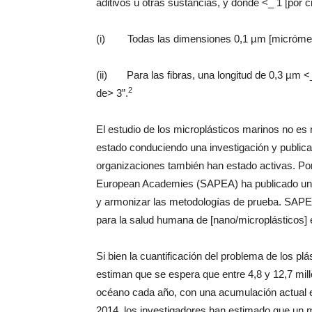
aditivos u otras sustancias, y donde <_ 1 [por ci
(i) Todas las dimensiones 0,1 µm [micrómetr
(ii) Para las fibras, una longitud de 0,3 µm <_
2
de> 3”.
El estudio de los microplásticos marinos no e
estado conduciendo una investigación y public
organizaciones también han estado activas. Por
European Academies (SAPEA) ha publicado una 
y armonizar las metodologías de prueba. SAPEA
para la salud humana de [nano/microplásticos] e
Si bien la cuantificación del problema de los pl
estiman que se espera que entre 4,8 y 12,7 mil
océano cada año, con una acumulación actual e
2014, los investigadores han estimado que un m