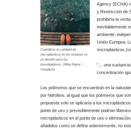
Agency (ECHA) re
y Restricción de
prohibiría la ven
inevitablemente r
ambiente, indepen
Unión Europea. La
microplásticos (v
Cuantificar la cantidad de
microplásticos en los océanos es
un desafío para los
“… una sustancia
investigadores. (Miha Rakar /
Unsplash)
concentración igual
Los polímeros que se encuentran en la natural
por hidrólisis, al igual que los polímeros que s
propuesta solo se aplicaría a los microplástic
punto de uso y previsiblemente podrían liberar
microplásticos en el punto de uso o eliminación
añadidos como se define anteriormente, no esta