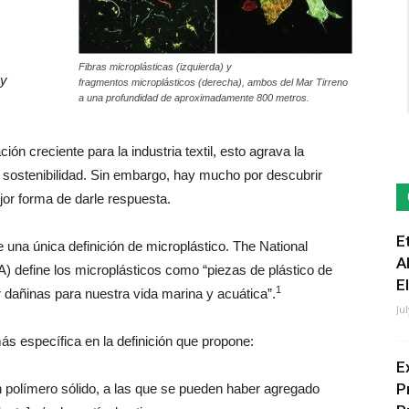
Fibras microplásticas (izquierda) y
ey
fragmentos microplásticos (derecha), ambos del Mar Tirreno
a una profundidad de aproximadamente 800 metros.
ón creciente para la industria textil, esto agrava la
 sostenibilidad. Sin embargo, hay mucho por descubrir
jor forma de darle respuesta.
E
 una única definición de microplástico. The National
A
 define los microplásticos como “piezas de plástico de
E
1
dañinas para nuestra vida marina y acuática”.
Ju
específica en la definición que propone:
E
P
en polímero sólido, a las que se pueden haber agregado