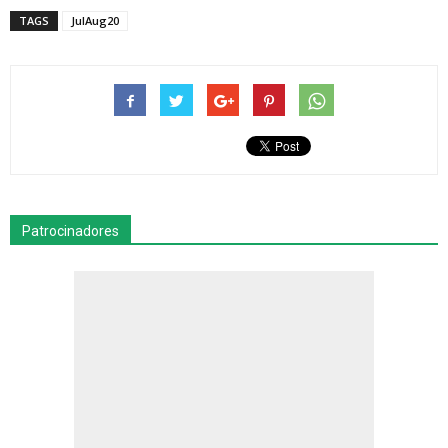
TAGS
JulAug20
Patrocinadores