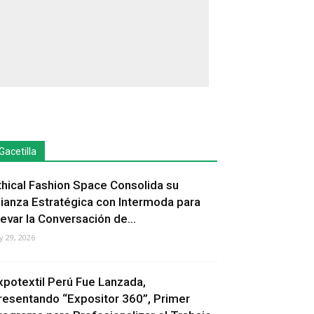
Gacetilla
thical Fashion Space Consolida su
lianza Estratégica con Intermoda para
levar la Conversación de...
ly 29, 2026
xpotextil Perú Fue Lanzada,
resentando “Expositor 360”, Primer