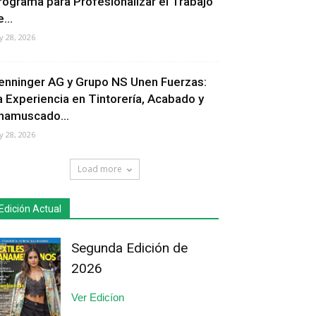
rograma para Profesionalizar el Trabajo
...
ly 28, 2026
enninger AG y Grupo NS Unen Fuerzas:
a Experiencia en Tintorería, Acabado y
hamuscado...
ly 28, 2026
Load more
Edición Actual
Segunda Edición de
2026
Ver Edicíon