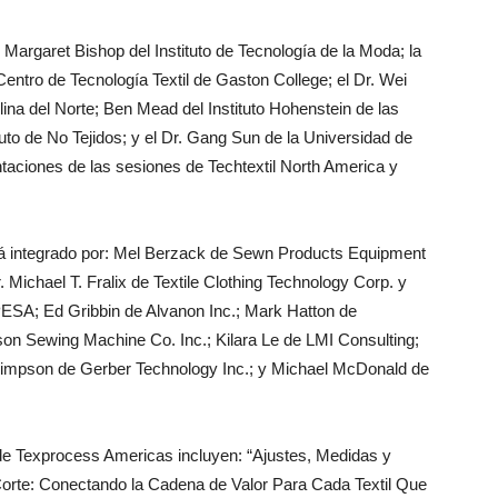
Margaret Bishop del Instituto de Tecnología de la Moda; la
ntro de Tecnología Textil de Gaston College; el Dr. Wei
lina del Norte; Ben Mead del Instituto Hohenstein de las
uto de No Tejidos; y el Dr. Gang Sun de la Universidad de
entaciones de las sesiones de Techtextil North America y
á integrado por: Mel Berzack de Sewn Products Equipment
 Michael T. Fralix de Textile Clothing Technology Corp. y
ESA; Ed Gribbin de Alvanon Inc.; Mark Hatton de
n Sewing Machine Co. Inc.; Kilara Le de LMI Consulting;
mpson de Gerber Technology Inc.; y Michael McDonald de
 de Texprocess Americas incluyen: “Ajustes, Medidas y
Corte: Conectando la Cadena de Valor Para Cada Textil Que