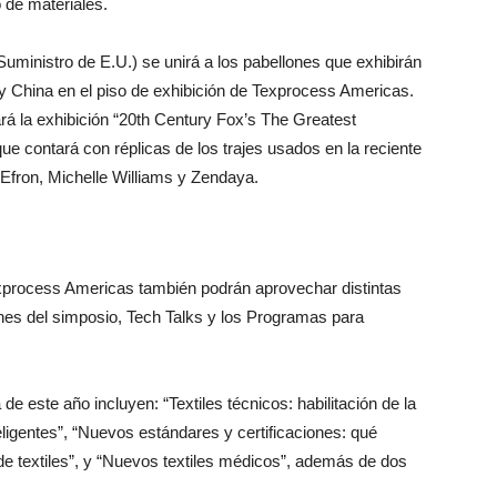
 de materiales.
ministro de E.U.) se unirá a los pabellones que exhibirán
 y China en el piso de exhibición de Texprocess Americas.
á la exhibición “20th Century Fox’s The Greatest
contará con réplicas de los trajes usados en la reciente
fron, Michelle Williams y Zendaya.
exprocess Americas también podrán aprovechar distintas
nes del simposio, Tech Talks y los Programas para
e este año incluyen: “Textiles técnicos: habilitación de la
eligentes”, “Nuevos estándares y certificaciones: qué
de textiles”, y “Nuevos textiles médicos”, además de dos