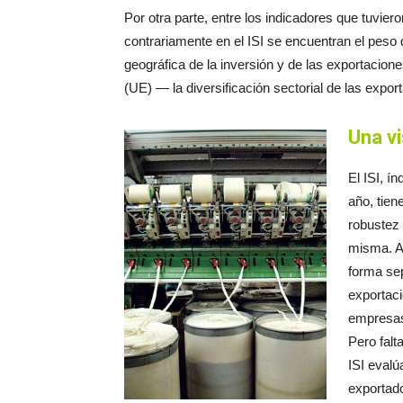
Por otra parte, entre los indicadores que tuvier
contrariamente en el ISI se encuentran el peso d
geográfica de la inversión y de las exportacio
(UE) — la diversificación sectorial de las exporta
Una vi
El ISI, í
año, tien
robustez 
misma. An
forma se
exportaci
empresas 
Pero falt
ISI evalú
exportado