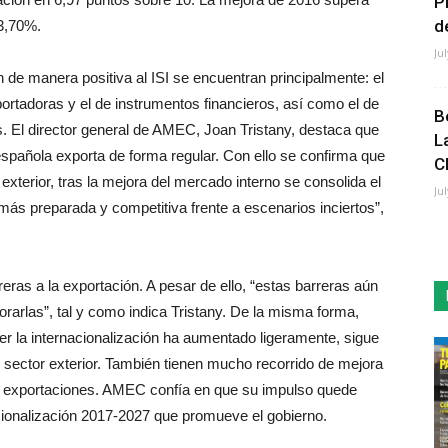
P
de
 3,70%.
Ju
 de manera positiva al ISI se encuentran principalmente: el
ortadoras y el de instrumentos financieros, así como el de
B
s. El director general de AMEC, Joan Tristany, destaca que
L
spañola exporta de forma regular. Con ello se confirma que
C
l exterior, tras la mejora del mercado interno se consolida el
Ju
ás preparada y competitiva frente a escenarios inciertos”,
eras a la exportación. A pesar de ello, “estas barreras aún
rarlas”, tal y como indica Tristany. De la misma forma,
r la internacionalización ha aumentado ligeramente, sigue
sector exterior. También tienen mucho recorrido de mejora
 las exportaciones. AMEC confía en que su impulso quede
cionalización 2017-2027 que promueve el gobierno.