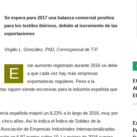
Se espera para 2017 una balanza comercial positiva
para los textiles ibéricos, debido al incremento de las
exportaciones
Virgilio L. González, PhD, Corresponsal de T.P.
ste aumento registrado durante 2016 se debe
E
a que cada vez hay más empresas
E
exportadoras regulares. Pese a la
A
stas siguen siendo excesivas para la industria española que
E
Ju
onomía española mejoró un 8,23% a lo largo de 2016, muy por
cinco años. Así lo indica el Índice de Solidez de la
E
, Asociación de Empresas Industriales Internacionalizadas.
P
lización en 6,97 puntos sobre 10. La mejora de 2016 supera