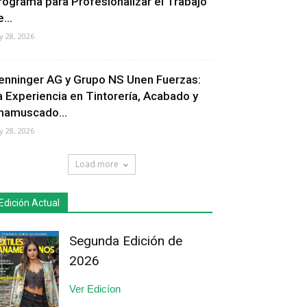
rograma para Profesionalizar el Trabajo
...
ly 28, 2026
enninger AG y Grupo NS Unen Fuerzas:
a Experiencia en Tintorería, Acabado y
hamuscado...
ly 28, 2026
Load more
Edición Actual
Segunda Edición de
2026
Ver Edicíon