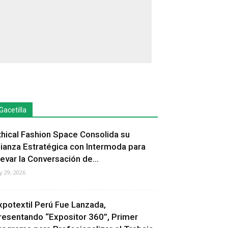
Gacetilla
thical Fashion Space Consolida su
lianza Estratégica con Intermoda para
levar la Conversación de...
ly 29, 2026
xpotextil Perú Fue Lanzada,
resentando “Expositor 360”, Primer