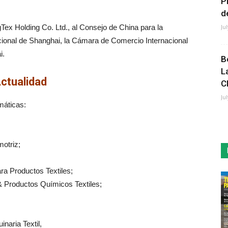
P
de
Tex Holding Co. Ltd., al Consejo de China para la
Ju
ional de Shanghai, la Cámara de Comercio Internacional
i.
B
L
ctualidad
C
Ju
máticas:
motriz;
ra Productos Textiles;
& Productos Químicos Textiles;
naria Textil,