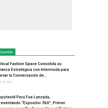
Gacetilla
thical Fashion Space Consolida su
lianza Estratégica con Intermoda para
levar la Conversación de...
ly 29, 2026
xpotextil Perú Fue Lanzada,
resentando “Expositor 360”, Primer