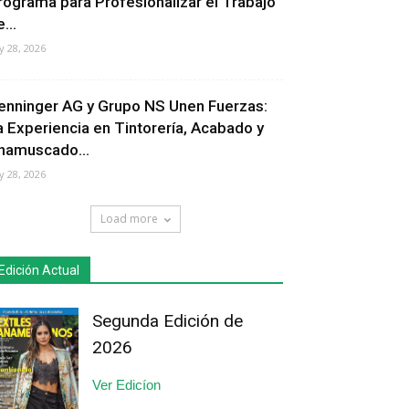
rograma para Profesionalizar el Trabajo
...
ly 28, 2026
enninger AG y Grupo NS Unen Fuerzas:
a Experiencia en Tintorería, Acabado y
hamuscado...
ly 28, 2026
Load more
Edición Actual
Segunda Edición de
2026
Ver Edicíon