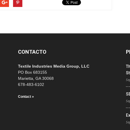
CONTACTO
P
Textile Industries Media Group, LLC
T
PO Box 683155
St
Marietta, GA 30068
Se
678-483-6102
S
Contact »
Se
E
Se