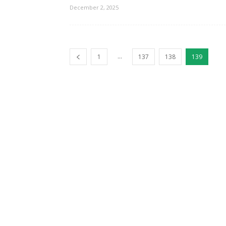
December 2, 2025
...
1
137
138
139