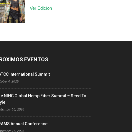
Ver Edicíon
RÓXIMOS EVENTOS
ATCC International Summit
tober 4, 2026
he NIHC Global Hemp Fiber Summit – Seed To
yle
ptember 16, 2026
EAMS Annual Conference
ptember 15, 2026