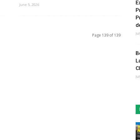
E
June 5, 2026
P
P
de
Ju
Page 139 of 139
B
L
C
Ju