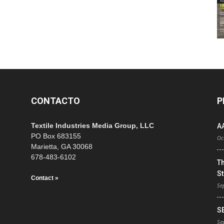
CONTACTO
P
Textile Industries Media Group, LLC
A
PO Box 683155
Oc
Marietta, GA 30068
678-483-6102
T
St
Contact »
Se
S
Se