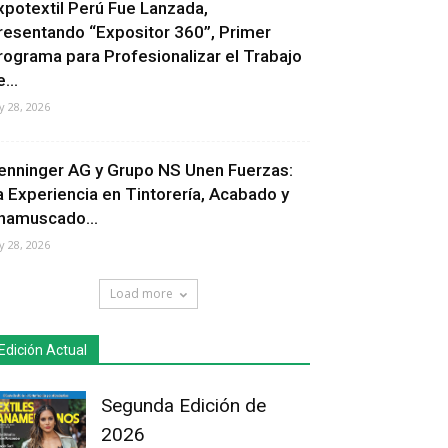
xpotextil Perú Fue Lanzada,
resentando “Expositor 360”, Primer
rograma para Profesionalizar el Trabajo
...
ly 28, 2026
enninger AG y Grupo NS Unen Fuerzas:
a Experiencia en Tintorería, Acabado y
hamuscado...
ly 28, 2026
Load more
Edición Actual
Segunda Edición de
2026