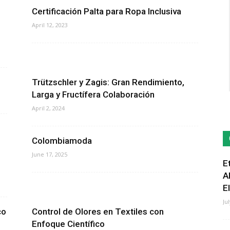
Certificación Palta para Ropa Inclusiva
April 12, 2023
Trützschler y Zagis: Gran Rendimiento,
Larga y Fructífera Colaboración
April 2, 2024
Colombiamoda
June 17, 2025
E
A
E
Ju
co
Control de Olores en Textiles con
Enfoque Científico