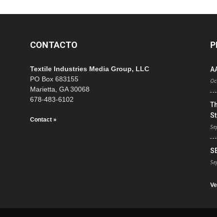
CONTACTO
P
Textile Industries Media Group, LLC
A
PO Box 683155
Oc
Marietta, GA 30068
678-483-6102
T
St
Contact »
Se
S
Se
Ve