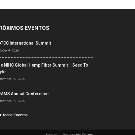
RÓXIMOS EVENTOS
ATCC International Summit
tober 4, 2026
he NIHC Global Hemp Fiber Summit – Seed To
yle
ptember 16, 2026
EAMS Annual Conference
ptember 15, 2026
r Todos Eventos
Ventas
Innovation Forum