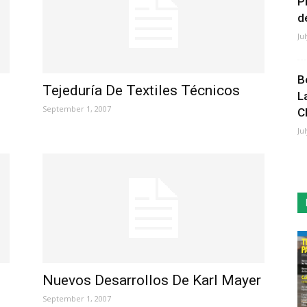
P
de
Ju
B
Tejeduría De Textiles Técnicos
L
September 1, 2007
C
Ju
Nuevos Desarrollos De Karl Mayer
September 1, 2007