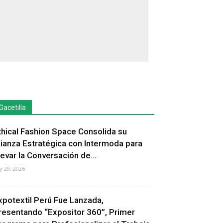
Gacetilla
thical Fashion Space Consolida su
lianza Estratégica con Intermoda para
levar la Conversación de...
ly 29, 2026
xpotextil Perú Fue Lanzada,
resentando “Expositor 360”, Primer