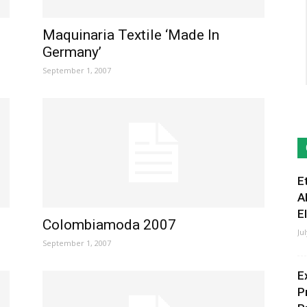
Maquinaria Textile ‘Made In
Germany’
September 1, 2007
E
A
E
Colombiamoda 2007
Ju
September 1, 2007
E
P