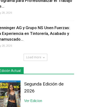
rograma para Profesionalizar el Trabajo
...
ly 28, 2026
enninger AG y Grupo NS Unen Fuerzas:
a Experiencia en Tintorería, Acabado y
hamuscado...
ly 28, 2026
Load more
Edición Actual
Segunda Edición de
2026
Ver Edicíon