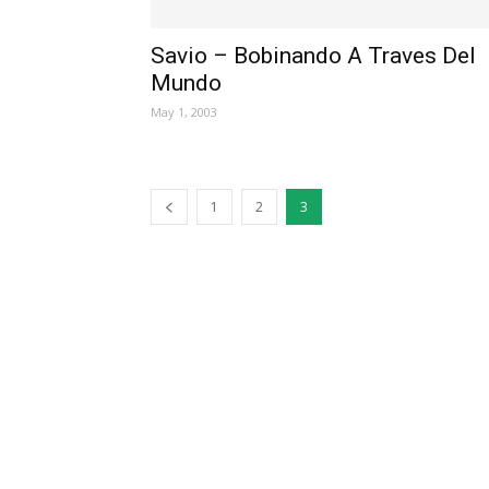
Savio – Bobinando A Traves Del
Mundo
May 1, 2003
1
2
3