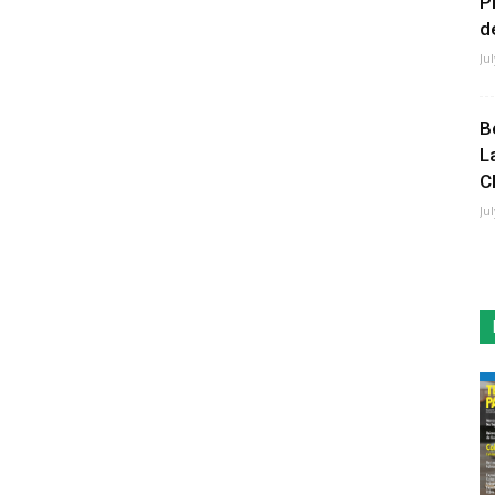
P
de
Ju
B
L
C
Ju