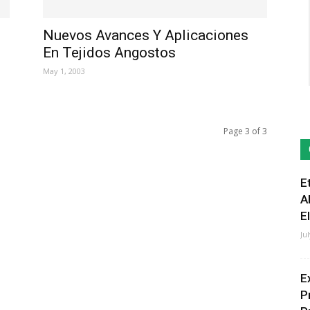
Nuevos Avances Y Aplicaciones
En Tejidos Angostos
May 1, 2003
Page 3 of 3
E
A
E
Ju
E
P