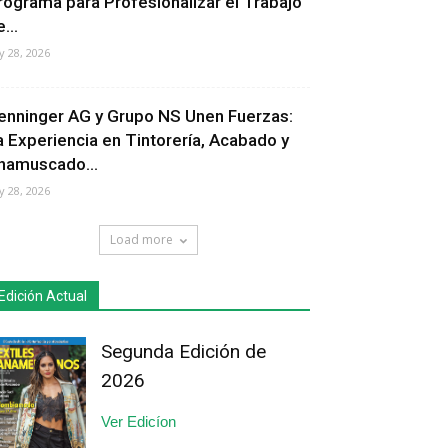
rograma para Profesionalizar el Trabajo
...
ly 28, 2026
enninger AG y Grupo NS Unen Fuerzas:
a Experiencia en Tintorería, Acabado y
hamuscado...
ly 28, 2026
Load more
Edición Actual
Segunda Edición de
2026
Ver Edicíon