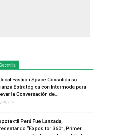
Gacetilla
thical Fashion Space Consolida su
lianza Estratégica con Intermoda para
levar la Conversación de...
ly 29, 2026
xpotextil Perú Fue Lanzada,
resentando “Expositor 360”, Primer