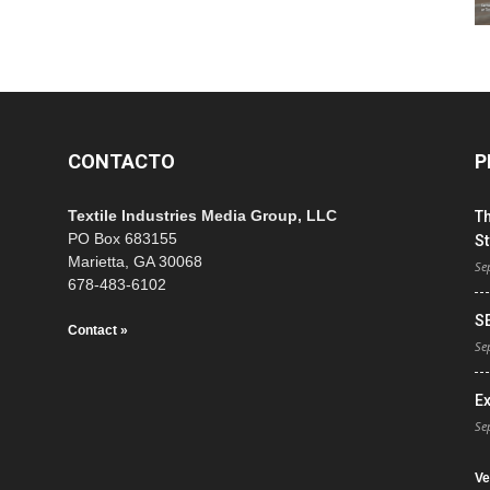
CONTACTO
P
Textile Industries Media Group, LLC
T
PO Box 683155
St
Marietta, GA 30068
Se
678-483-6102
S
Contact »
Se
E
Se
Ve